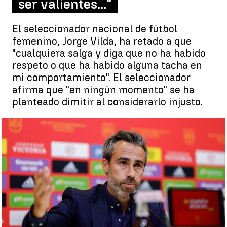
ser valientes..."
El seleccionador nacional de fútbol
femenino, Jorge Vilda, ha retado a que
"cualquiera salga y diga que no ha habido
respeto o que ha habido alguna tacha en
mi comportamiento". El seleccionador
afirma que "en ningún momento" se ha
planteado dimitir al considerarlo injusto.
Jorge Vilda: "Esto es un ridículo a nivel mundial" |
Cristina Barba
Guillermo F. Lascoiti
Actualizado:
30 de septiembre de 2022, 21:25
Publicado:
30 de septiembre de 2022, 17:25