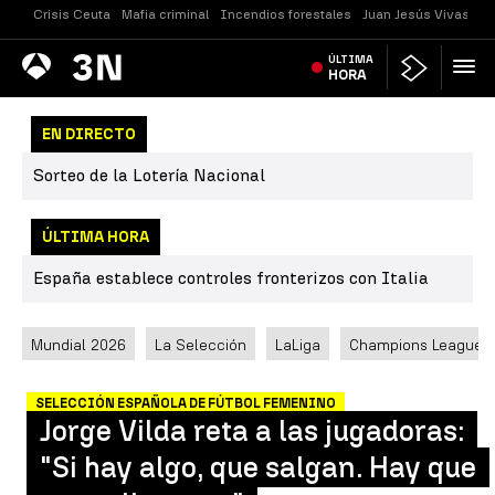
Crisis Ceuta
Mafia criminal
Incendios forestales
Juan Jesús Vivas
Vi
Antena
ÚLTIMA
Noticias
3
HORA
EN DIRECTO
Sorteo de la Lotería Nacional
ÚLTIMA HORA
España establece controles fronterizos con Italia
Mundial 2026
La Selección
LaLiga
Champions League
SELECCIÓN ESPAÑOLA DE FÚTBOL FEMENINO
Jorge Vilda reta a las jugadoras:
"Si hay algo, que salgan. Hay que