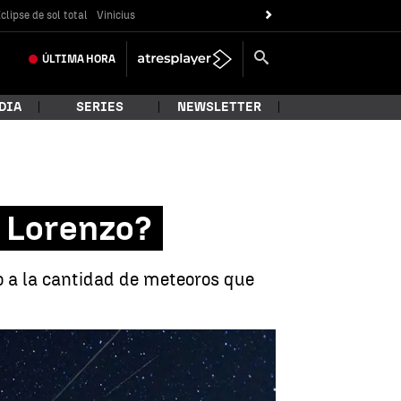
clipse de sol total
Vinicius
ÚLTIMA
HORA
DIA
SERIES
NEWSLETTER
n Lorenzo?
o a la cantidad de meteoros que