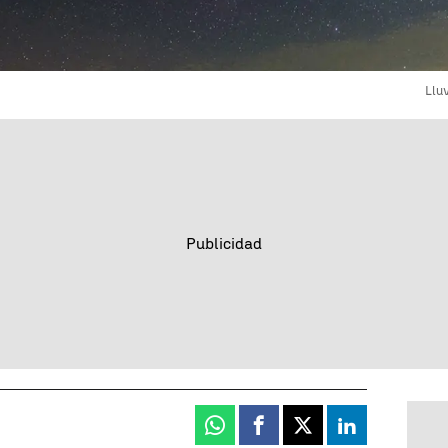
Llu
Whatsapp
Facebook
X
Linkedin