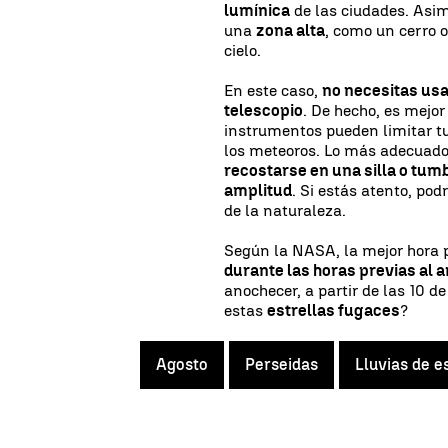
lumínica
de las ciudades. Asi
una
zona alta
, como un cerro 
cielo.
En este caso,
no necesitas usar
telescopio
. De hecho, es mejor
instrumentos pueden limitar tu
los meteoros. Lo más adecuado
recostarse en una silla o tumb
amplitud
. Si estás atento, po
de la naturaleza.
Según la NASA, la mejor hora p
durante las horas previas al
anochecer, a partir de las 10 d
estas
estrellas fugaces
?
Agosto
Perseidas
Lluvias de e