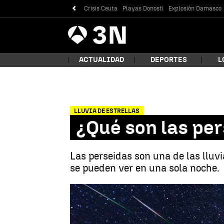
Crisis Ceuta
Playas Donosti
Explosión Damasco
Antena
Noticias
3
ACTUALIDAD
DEPORTES
L
LLUVIA DE ESTRELLAS
¿Qué
¿Qué son las pe
Las perseidas son una de las lluv
se pueden ver en una sola noche.
Bus