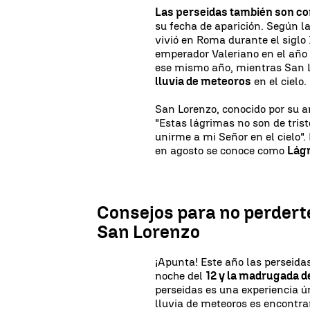
Las perseidas también son c
su fecha de aparición. Según l
vivió en Roma durante el siglo 
emperador Valeriano en el año 
ese mismo año, mientras San L
lluvia de meteoros
en el cielo.
San Lorenzo, conocido por su am
"Estas lágrimas no son de trist
unirme a mi Señor en el cielo".
en agosto se conoce como
Lág
Consejos para no perdert
San Lorenzo
¡Apunta! Este año las perseid
noche del
12 y la madrugada d
perseidas es una experiencia ú
lluvia de meteoros es encontr