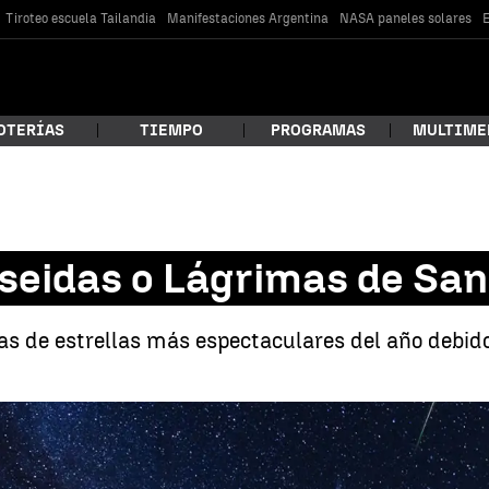
Tiroteo escuela Tailandia
Manifestaciones Argentina
NASA paneles solares
E
OTERÍAS
TIEMPO
PROGRAMAS
MULTIME
 estás buscando?
rseidas o Lágrimas de Sa
ias de estrellas más espectaculares del año debid
car