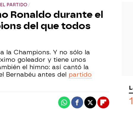
EL PARTIDO
ano Ronaldo durante el
ions del que todos
a la Champions. Y no sólo la
áximo goleador y tiene unos
mbién el himno: así cantó la
el Bernabéu antes del
partido
L
Whatsapp
Facebook
X
Flipboard