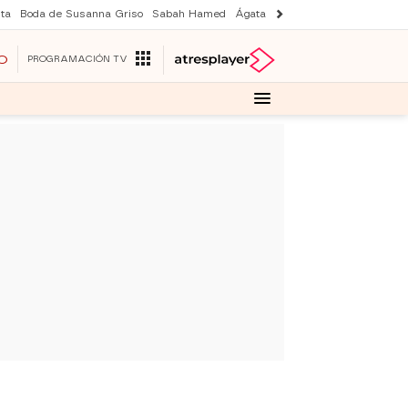
ta
Boda de Susanna Griso
Sabah Hamed
Ágata y Lola
Suri y Tom Cruise
O
PROGRAMACIÓN TV