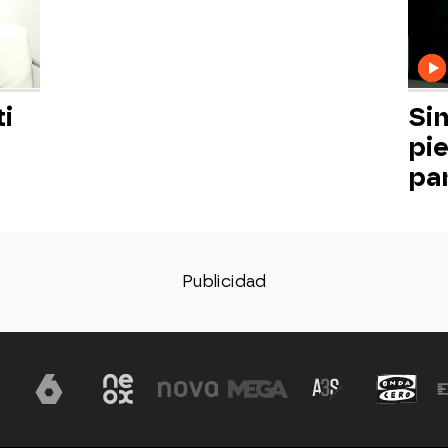
ti
Sin
pi
pa