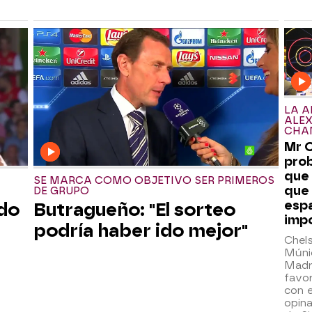
LA A
ALEX
CHA
Mr C
pro
que 
SE MARCA COMO OBJETIVO SER PRIMEROS
que 
DE GRUPO
espa
ndo
Butragueño: "El sorteo
impo
podría haber ido mejor"
Chel
Múnic
Madr
favor
con e
opina