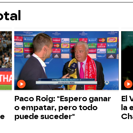
tal
Paco Roig: "Espero ganar
El 
o empatar, pero todo
la 
ue
puede suceder"
Ch