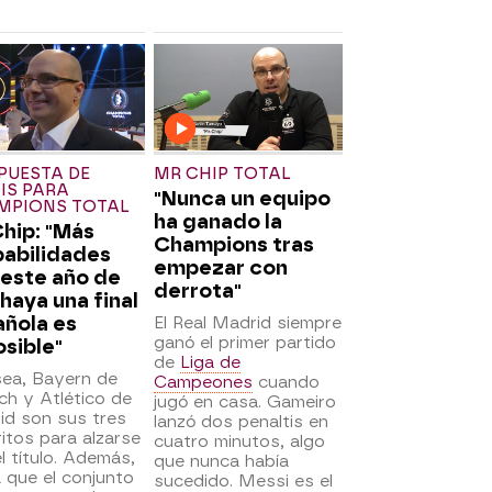
PUESTA DE
MR CHIP TOTAL
IS PARA
"Nunca un equipo
MPIONS TOTAL
ha ganado la
hip: "Más
Champions tras
babilidades
empezar con
este año de
derrota"
haya una final
ñola es
El Real Madrid siempre
ganó el primer partido
sible"
de
Liga de
sea, Bayern de
Campeones
cuando
h y Atlético de
jugó en casa. Gameiro
id son sus tres
lanzó dos penaltis en
itos para alzarse
cuatro minutos, algo
l título. Además,
que nunca había
 que el conjunto
sucedido. Messi es el