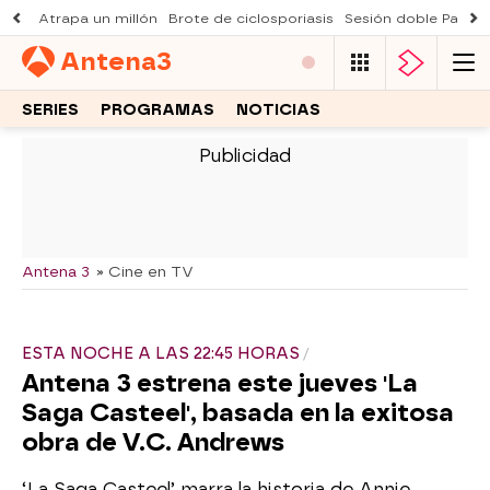
Atrapa un millón
Brote de ciclosporiasis
Sesión doble Padre
Antena
3
SERIES
PROGRAMAS
NOTICIAS
-
Antena 3
» Cine en TV
ESTA NOCHE A LAS 22:45 HORAS
Antena 3 estrena este jueves 'La
Saga Casteel', basada en la exitosa
obra de V.C. Andrews
‘La Saga Casteel’ marra la historia de Annie