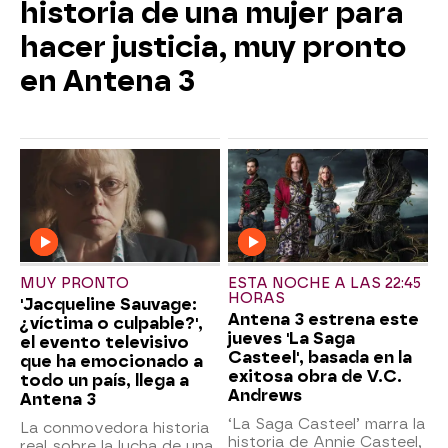
historia de una mujer para
hacer justicia, muy pronto
en Antena 3
MUY PRONTO
ESTA NOCHE A LAS 22:45
HORAS
'Jacqueline Sauvage:
Antena 3 estrena este
¿víctima o culpable?',
jueves 'La Saga
el evento televisivo
Casteel', basada en la
que ha emocionado a
exitosa obra de V.C.
todo un país, llega a
Andrews
Antena 3
‘La Saga Casteel’ marra la
La conmovedora historia
historia de Annie Casteel,
real sobre la lucha de una