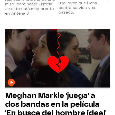
una joven que lucha
mujer para hacer justicia
contra su vida y su
se estrenará muy pronto
pasado.
en Antena 3.
Meghan Markle 'juega' a
dos bandas en la película
'En busca del hombre ideal'