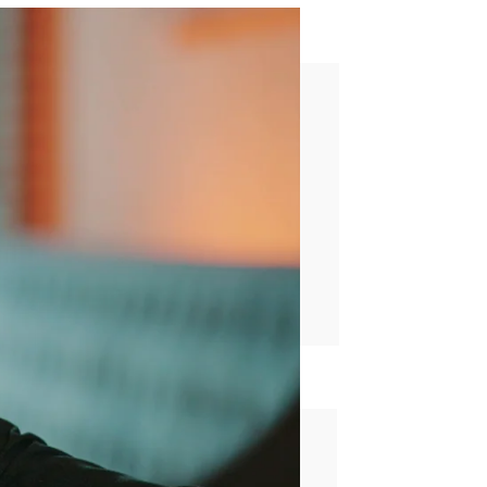
u noche de bodas
rd