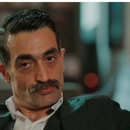
ión de Ferit y se convierte en su salvadora en s
Whatsapp
Facebook
X
Flipboa
24, 22:42