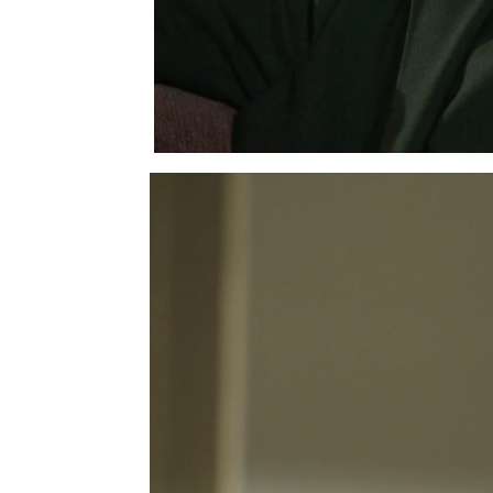
Al ver a
Ferit
recuperad
estado de salud
, pero 
con los Korhan. “Estoy
de lo ocurrido. Me he te
dicho con retintín.
Kazim
, sin rodeos, ha d
Ferit
era
diabético
, se 
situación de su hija.
“If
enfermedad”
, ha dicho
situación
para poner
pr
Su
preocupación
, sin 
para su verdadero objet
Orhan
, el padre de Feri
asegurando a Kazim que 
qué preocuparse. Sin em