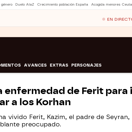
e género
Duelo AlaZ
Crecimiento población España
Acogida menores Ceuta
EN DIRECT
OMENTOS
AVANCES
EXTRAS
PERSONAJES
a enfermedad de Ferit para
ar a los Korhan
 vivido Ferit, Kazim, el padre de Seyran, 
mblante preocupado.