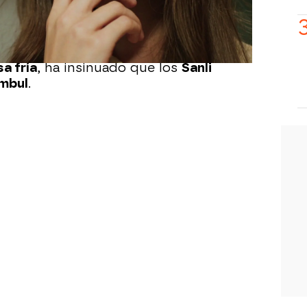
obra
calculada para mantener una
dejado claro que se verán más a
sa fría
, ha insinuado que los
Sanli
mbul
.