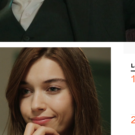
o,
Kazim
ha mostrado alivio por su
no ha tardado en expresar su
enfado
 molesto porque no me han informado
nido que enterar por un tercero”, ha
ejado claro que, si hubiera sabido que
habría preocupado aún más por la
L
akat no me dijo que tenías una
, intentando
aprovecharse de la
esión
sobre los
Korhan
.
embargo, no es más que una
fachada
ivo:
manipular la situación en su favor
.
t, ha intentado
calmar los ánimos
,
Seyran estará bien y que no tiene de
bargo, lo que nadie sabe es que su