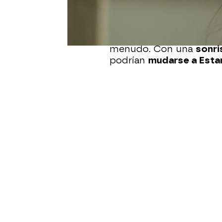
visita ha sido una
mani
posición de poder
.
Antes de irse,
Kazim
ha 
menudo. Con una
sonri
podrían
mudarse a Esta