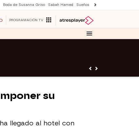
Boda de Susanna Griso
Sabah Hamed
Sueños de libertad
Suri y Tom Cr
O
PROGRAMACIÓN TV
 imponer su
ha llegado al hotel con