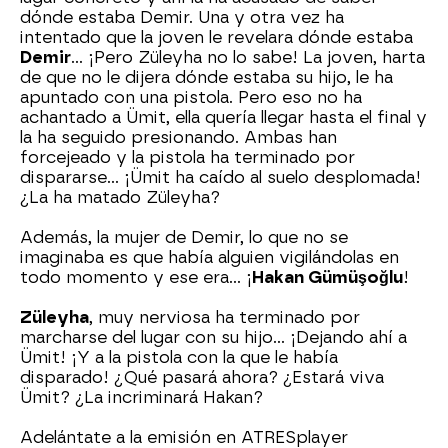
dónde estaba Demir. Una y otra vez ha
intentado que la joven le revelara dónde estaba
Demir
... ¡Pero Züleyha no lo sabe! La joven, harta
de que no le dijera dónde estaba su hijo, le ha
apuntado con una pistola. Pero eso no ha
achantado a Ümit, ella quería llegar hasta el final y
la ha seguido presionando. Ambas han
forcejeado y la pistola ha terminado por
dispararse... ¡Ümit ha caído al suelo desplomada!
¿La ha matado Züleyha?
Además, la mujer de Demir, lo que no se
imaginaba es que había alguien vigilándolas en
todo momento y ese era... ¡
Hakan Gümüşoğlu
!
Züleyha
, muy nerviosa ha terminado por
marcharse del lugar con su hijo... ¡Dejando ahí a
Ümit! ¡Y a la pistola con la que le había
disparado! ¿Qué pasará ahora? ¿Estará viva
Ümit? ¿La incriminará Hakan?
Adelántate a la emisión en ATRESplayer