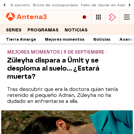
El secreto
Brote de ciclosporiasis
Fallo de Javier en AlaZ
Mu
Antena
3
SERIES
PROGRAMAS
NOTICIAS
Tierra Amarga
Mejores momentos
Noticias
Avanc
MEJORES MOMENTOS | 9 DE SEPTIEMBRE
Züleyha dispara a Ümit y se
desploma al suelo... ¿Estará
muerta?
Tras descubrir que era la doctora quien tenía
retenido al pequeño Adnan, Züleyha no ha
dudado en enfrentarse a ella.