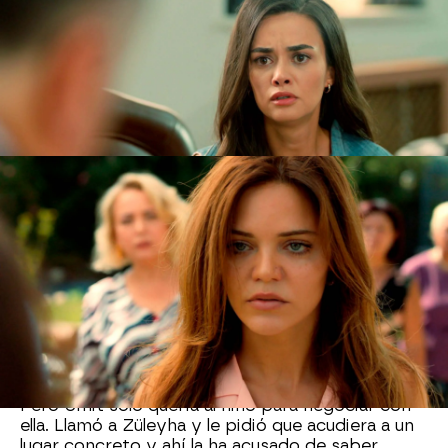
Posteriormente, se enfrentó a
Züleyha
delante
de todos e intentó que la joven revelara el
paradero de Demir. ¿No se da cuenta que no lo
sabe? Lo cierto es que la joven está muy
obsesionada con Demir y hasta ha fingido el
embarazo, se puede creer lo que quiera... ¡Está
loca por Demir!
Züleyha
terminó por echarla de la mansión. Les
ha hecho mucho daño y la joven lo está pasando
muy mal como para tener que soportar las
acusaciones falsas de Ümit... Así que la joven
decidió dar un paso más, pagó a
Cümali para que
se llevara a su hijo.
.. ¡Y le secuestró!
Züleyha, al darse cuenta ha perdido los nervios,
encima de todo lo que está pasando, se llevan a
su hijo...
Pero Ümit solo quería al niño para negociar con
ella. Llamó a Züleyha y le pidió que acudiera a un
lugar concreto y ahí la ha acusado de saber