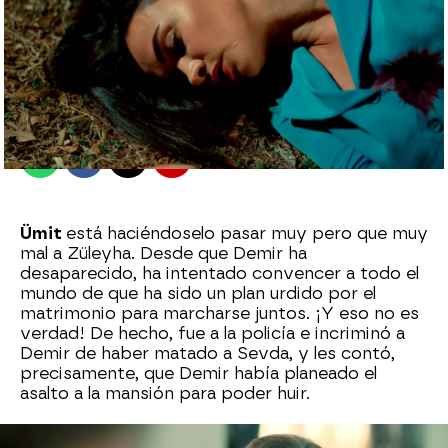
Ana Bermejo Lillo
Madrid
Publicado:
09 de septiembre de 2022, 18:36
Whatsapp
Facebook
X
Flipboard
Ümit
está haciéndoselo pasar muy pero que muy
mal a Züleyha. Desde que Demir ha
desaparecido, ha intentado convencer a todo el
mundo de que ha sido un plan urdido por el
matrimonio para marcharse juntos. ¡Y eso no es
verdad! De hecho, fue a la policía e incriminó a
Demir de haber matado a Sevda, y les contó,
precisamente, que Demir había planeado el
asalto a la mansión para poder huir.