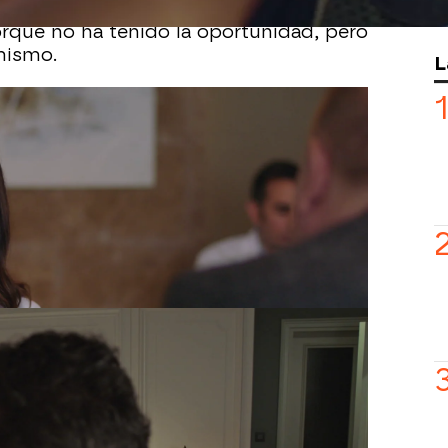
ar es contárselo a Volkan. Si no lo ha
rque no ha tenido la oportunidad, pero
mismo.
L
atado toda su ira contra ella al
ene una relación con un hombre. Haluk
alir de casa si no se lo presenta.
a a ponerse en contra en su vida,
o que escuchar a Volkan decir a su
 Algo que forma parte del plan de Asya
ra que están viviendo los tres.