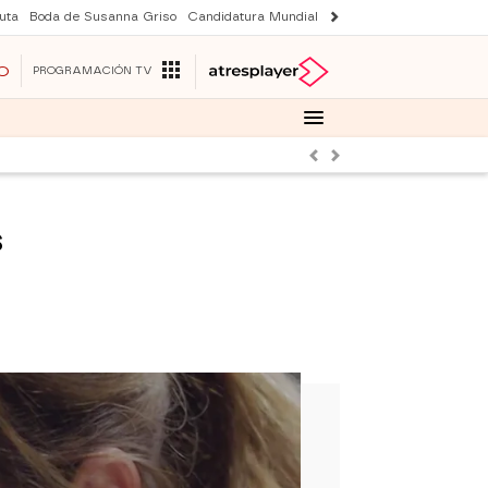
uta
Boda de Susanna Griso
Candidatura Mundial 2030
Laura Rozalen de S
O
PROGRAMACIÓN TV
Anterior
Siguiente
s