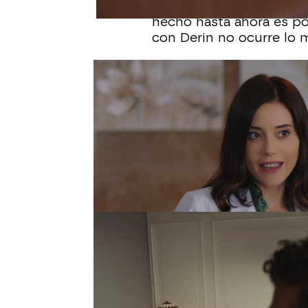
primera intención de Bah
hecho hasta ahora es po
con Derin no ocurre lo 
El padre de Derin ha des
enterarse de que manti
incluso le ha prohibido s
Parece que todo comienz
más aún cuando ha tenid
mujer cuánto la quiere.
para desmontar la menti
Derin Güçlü