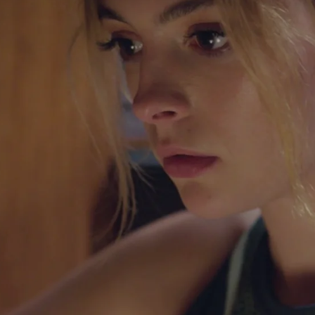
Whatsapp
Facebook
X
Flipboa
06:00
:09
ga a dos bandas. Bahar se muestra
e incluso le anima para que cuente con
.
nfiesa que Asya lo sabe todo, la