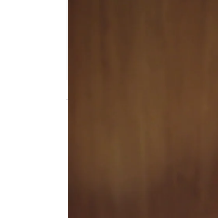
antena3.com
Madrid
Actualizado:
27 de septiembre de 2021, 
Publicado:
27 de septiembre de 2021, 00
Una falsa amiga que jue
muy cariñosa con Asya 
ella para lo que necesite
Pero cuando Derya le co