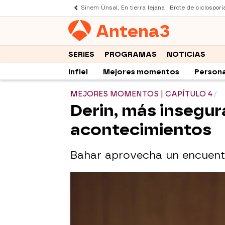
Sinem Ünsal, En tierra lejana
Brote de ciclospori
Antena
3
SERIES
PROGRAMAS
NOTICIAS
Infiel
Mejores momentos
Persona
MEJORES MOMENTOS | CAPÍTULO 4
Derin, más insegur
acontecimientos
Bahar aprovecha un encuentr