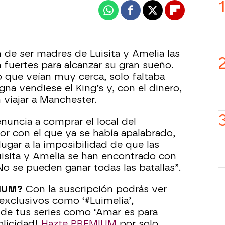
Whatsapp
Facebook
X
Flipboard
n de ser madres de Luisita y Amelia las
 fuertes para alcanzar su gran sueño.
 que veían muy cerca, solo faltaba
na vendiese el King’s y, con el dinero,
 viajar a Manchester.
enuncia a comprar el local del
r con el que ya se había apalabrado,
ugar a la imposibilidad de que las
isita y Amelia se han encontrado con
No se pueden ganar todas las batallas”.
MIUM?
Con la suscripción podrás ver
 exclusivos como ‘#Luimelia’,
n de tus series como ‘Amar es para
blicidad!
Hazte PREMIUM
por solo