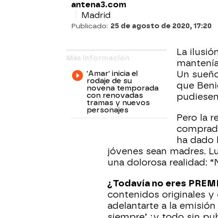
antena3.com
Madrid
Publicado:
25 de agosto de 2020, 17:20
La ilusió
Más información
mantenía
'Amar' inicia el
Un sueño
rodaje de su
que Benig
novena temporada
con renovadas
pudiesen
tramas y nuevos
personajes
Pero la r
comprado
ha dado l
jóvenes sean madres. Lu
una dolorosa realidad: “
¿Todavía no eres PRE
contenidos originales y
adelantarte a la emisió
siempre’ ¡y todo sin pu