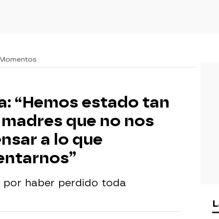
 Momentos
da: “Hemos estado tan
 madres que no nos
nsar a lo que
entarnos”
n por haber perdido toda
L