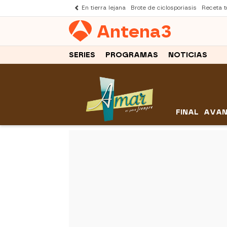
En tierra lejana
Brote de ciclosporiasis
Receta to
Antena
3
SERIES
PROGRAMAS
NOTICIAS
FINAL
AVAN
-