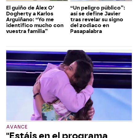
El guiño de Álex O’
“Un peligro público”:
Dogherty a Karlos
así se define Javier
Arguiñano: “Yo me
tras revelar su signo
identifico mucho con
del zodiaco en
vuestra familia”
Pasapalabra
AVANCE
"Estáis en el programa