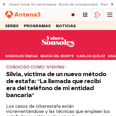
Sinem Ünsal, En tierra lejana
Brote de ciclosporiasis
Álex O'D
Antena
3
SERIES
PROGRAMAS
NOTICIAS
SONSOLES ÓNEGA
MARÍA DEL MONTE
CARLOS QUÍLEZ
ANA
CONOCIDO COMO ‘VISHING'
Silvia, víctima de un nuevo método
de estafa: "La llamada que recibí
era del teléfono de mi entidad
bancaria"
Los casos de ciberestafa están
incrementándose y las técnicas que emplean los