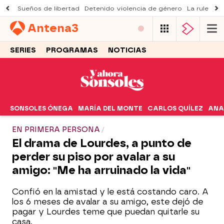
Sueños de libertad
Detenido violencia de género
La ruleta d
Antena
3
SERIES
PROGRAMAS
NOTICIAS
SONSOLES ÓNEGA
MARÍA DEL MONTE
CARLOS QUÍLEZ
ANA
EN PRIMERA PERSONA
El drama de Lourdes, a punto de
perder su piso por avalar a su
amigo: "Me ha arruinado la vida"
Confió en la amistad y le está costando caro. A
los 6 meses de avalar a su amigo, este dejó de
pagar y Lourdes teme que puedan quitarle su
casa.