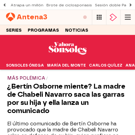
Atrapa un millón
Brote de ciclosporiasis
Sesión doble Padre
Antena
3
SERIES
PROGRAMAS
NOTICIAS
SONSOLES ÓNEGA
MARÍA DEL MONTE
CARLOS QUÍLEZ
ANA
MÁS POLÉMICA
¿Bertín Osborne miente? La madre
de Chabeli Navarro saca las garras
por su hija y ella lanza un
comunicado
El último comunicado de Bertín Osborne ha
provocado que la madre de Chabeli Navarro