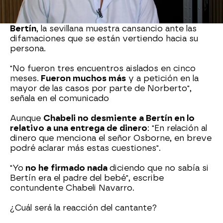
Solo han sido necesarias 24 horas para que
Chabeli Navarro conteste al comunicado de
Bertín
, la sevillana muestra cansancio ante las
difamaciones que se están vertiendo hacia su
persona.
"No fueron tres encuentros aislados en cinco
meses.
Fueron muchos más
y a petición en la
mayor de las casos por parte de Norberto",
señala en el comunicado
Aunque
Chabeli no desmiente a Bertín en lo
relativo a una entrega de dinero
: "En relación al
dinero que menciona el señor Osborne, en breve
podré aclarar más estas cuestiones".
"Yo
no he firmado nada
diciendo que no sabía si
Bertín era el padre del bebé", escribe
contundente Chabeli Navarro.
¿Cuál será la reacción del cantante?