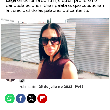
salga en defensa de su hija, quien prefiere no
dar declaraciones. Unas palabras que cuestionan
la veracidad de las palabras del cantante.
Chabeli Navarro habla tras desvelar que
estuvo embarazada de Bertín Osborne :
"Es un paso muy importante"
Óscar Martín
Publicado:
25 de julio de 2023, 19:46
Whatsapp
Facebook
X
Flipboard