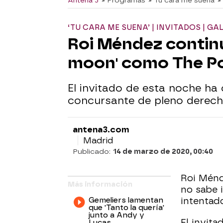
Antena 3
» Programas
» Tu cara me suena
»
‘TU CARA ME SUENA’ | INVITADOS | GAL
Roi Méndez continú
moon' como The Po
El invitado de esta noche ha
concursante de pleno derecho
antena3.com
Madrid
Publicado:
14 de marzo de 2020, 00:40
Roi Ménd
Más información
no sabe 
Gemeliers lamentan
intentado
que 'Tanto la quería'
junto a Andy y
El invita
Lucas