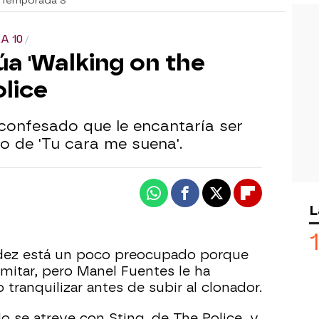
 Temporada 8
A 10
a 'Walking on the
lice
 confesado que le encantaría ser
 de 'Tu cara me suena'.
Whatsapp
Facebook
X
Flipboard
L
ez está un poco preocupado porque
imitar, pero Manel Fuentes le ha
 tranquilizar antes de subir al clonador.
do se atreve con Sting, de The Police, y