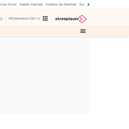
nna Griso
Sabah Hamed
Sueños de libertad
Suri y Tom Cruise
Una nuev
O
PROGRAMACIÓN TV