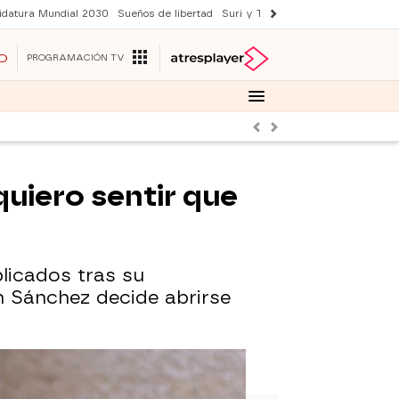
idatura Mundial 2030
Sueños de libertad
Suri y Tom Cruise
YAS verano
O
PROGRAMACIÓN TV
Anterior
Siguiente
uiero sentir que
licados tras su
ín Sánchez decide abrirse