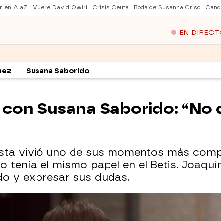
er en AlaZ
Muere David Owiri
Crisis Ceuta
Boda de Susanna Griso
Cand
EN DIRECT
hez
Susana Saborido
 con Susana Saborido: “No q
olista vivió uno de sus momentos más comp
no tenía el mismo papel en el Betis. Joaqu
o y expresar sus dudas.
l fútbol: "El arte es eterno"