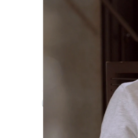
Carmen Pardo
Publicado:
10 de marzo de 2023, 1
“Joaquín, si yo voy a ve
parte el alma” le confes