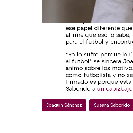
Susana Saborido habla d
en el banquillo después
La mujer del futbolista 
ese papel diferente que
afirma que eso lo sabe, 
para el futbol y encontr
“Yo lo sufro porque lo 
al futbol” se sincera J
animo sobre los motivo
como futbolista y no sen
firmado es porque están
Saborido a
un cabizbajo
Joaquín Sánchez
Susana Saborido