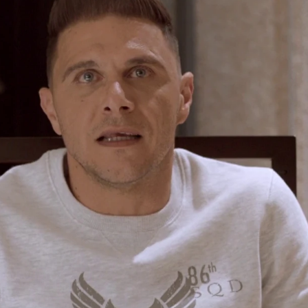
Whatsapp
Facebook
X
Flipboa
7:04
rte y si no te veo jugar, a mí se me
aba su mujer al capitán del Betis.