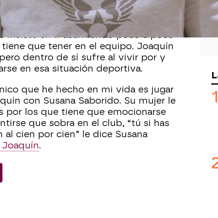
e la pena que siente al ver a su marido
 de tantos años viéndole jugar.
le insiste en ir asumiendo poco a poco
 tiene que tener en el equipo. Joaquín
pero dentro de sí sufre al vivir por y
arse en esa situación deportiva.
L
único que he hecho en mi vida es jugar
oaquín con Susana Saborido. Su mujer le
s por los que tiene que emocionarse
tirse que sobra en el club, “tú si has
 al cien por cien” le dice Susana
 Joaquín
.