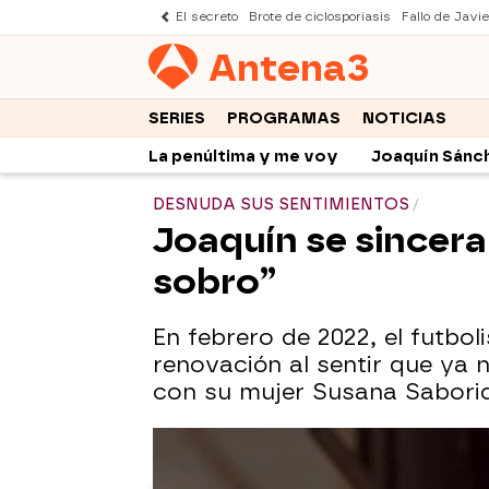
El secreto
Brote de ciclosporiasis
Fallo de Javi
Antena
3
SERIES
PROGRAMAS
NOTICIAS
La penúltima y me voy
Joaquín Sánc
DESNUDA SUS SENTIMIENTOS
Joaquín se sincera
sobro”
En febrero de 2022, el futb
renovación al sentir que ya 
con su mujer Susana Saborid
Joaquín anuncia su retirada de