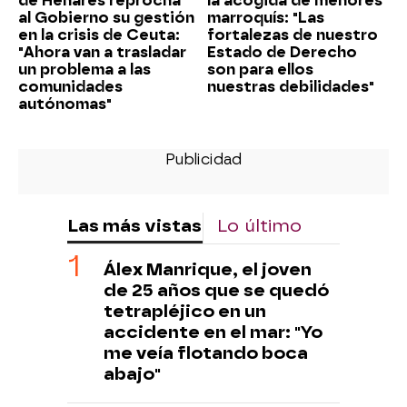
de Henares reprocha
la acogida de menores
al Gobierno su gestión
marroquís: "Las
en la crisis de Ceuta:
fortalezas de nuestro
"Ahora van a trasladar
Estado de Derecho
un problema a las
son para ellos
comunidades
nuestras debilidades"
autónomas"
Las más vistas
Lo último
Álex Manrique, el joven
de 25 años que se quedó
tetrapléjico en un
accidente en el mar: "Yo
me veía flotando boca
abajo"