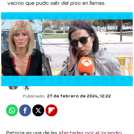
vecino que pudo salir del piso en llamas.
Indignación en las redes por una chirigota
del incendio de Valencia en el Carnaval de
Cádiz: "Han adelantado las Fallas"
Laura Simón
Publicado:
27 de febrero de 2024, 12:22
Whatsapp
Facebook
X
Flipboard
Patricia es una de las
afectadas por el incendio