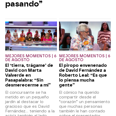
pasando”
MEJORES MOMENTOS | 6
MEJORES MOMENTOS | 6
DE AGOSTO
DE AGOSTO
El ‘tierra, trágame’ de
El piropo envenenado
David con Marta
de David Fernández a
Valverde en
Roberto Leal: “Es que
Pasapalabra: “Sin
lo piensa mucha
desmerecerme a mí”
gente”
El concursante se ha
El cómico ha querido
metido en un pequeño
compartir desde el
jardín al destacar lo
“corazón” un pensamiento
gracioso que es David
que muchas personas
Fernández… teniendo a la
también le han contado
actriz también al lado.
sobre el presentador.