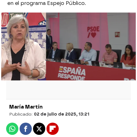
en el programa Espejo Público.
Última hora Santos Cerdán, en directo | El
sustituto del ex mano derecha de Pedro
Sánchez: de una mujer joven a una figura
del aparato
Gonzalo Miró: "No puede ser que el PP
venga a dar lecciones de lucha contra la
corrupción al PSOE"
María Martín
Publicado:
02 de julio de 2025, 13:21
Whatsapp
Facebook
X
Flipboard