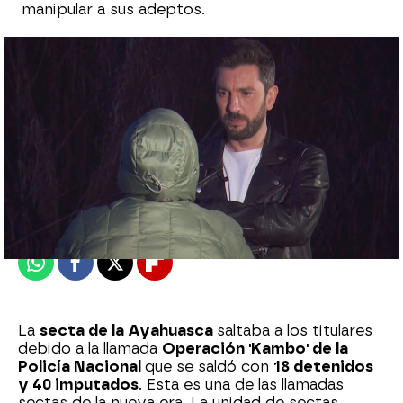
manipular a sus adeptos.
Laura Simón
Publicado:
31 de enero de 2024, 14:01
Whatsapp
Facebook
X
Flipboard
La
secta de la Ayahuasca
saltaba a los titulares
debido a la llamada
Operación 'Kambo' de la
Policía Nacional
que se saldó con
18 detenidos
y 40 imputados
. Esta es una de las llamadas
sectas de la nueva era. La unidad de sectas