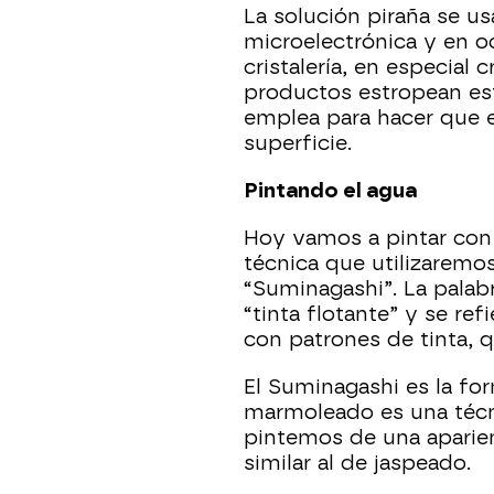
La solución piraña se us
microelectrónica y en oc
cristalería, en especial 
productos estropean est
emplea para hacer que el 
superficie.
Pintando el agua
Hoy vamos a pintar con t
técnica que utilizaremo
“Suminagashi”. La palab
“tinta flotante” y se ref
con patrones de tinta, q
El Suminagashi es la fo
marmoleado es una técn
pintemos de una aparien
similar al de jaspeado.