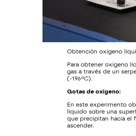
el plató de 'El Hormigue
sección de tanto éxito
Anna Castillo
han sido l
Hoy hemos preparado 
elemento común:
oxíge
Obtención oxígeno líqu
Para obtener oxígeno lí
gas a través de un serp
(-196ºC).
Gotas de oxígeno:
En este experimento ob
líquido sobre una super
que precipitan hacia el
ascender.