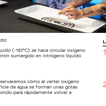
ro 3.0'. Cuatro pruebas han dividido su
 en el programa donde
Carlos Cuevas y
os invitados de la noche.
dos experimentos empleando un
no en estado líquido.
ido:
L
quido (-183°C) se hace circular oxígeno
entín sumergido en nitrógeno líquido
servaremos cómo al verter oxígeno
ficie de agua se forman unas gotas
 fondo para rápidamente volver a