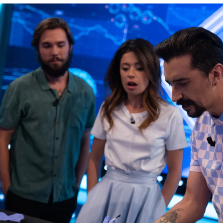
Whatsapp
Facebook
X
Flipboa
 vuelto a llenar de emoción y sorpresa