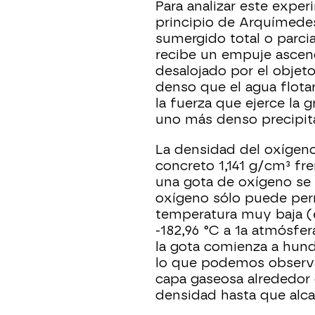
Para analizar este exp
principio de Arquímede
sumergido total o parci
recibe un empuje ascend
desalojado por el objet
denso que el agua flot
la fuerza que ejerce la
uno más denso precipita
La densidad del oxígeno 
concreto 1,141 g/cm³ fre
una gota de oxígeno se 
oxígeno sólo puede per
temperatura muy baja (e
-182,96 °C a 1a atmósfe
la gota comienza a hun
lo que podemos observa
capa gaseosa alrededor 
densidad hasta que alca