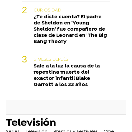
CURIOSIDAD
¿Te diste cuenta? El padre
de Sheldon en 'Young
Sheldon' fue compañero de
clase de Leonard en 'The Big
Bang Theory'
5 MESES DEPUÉS
Sale a la luz la causa de la
repentina muerte del
exactor infantil Blake
Garrett a los 33 años
Televisión
Series
Televisión
Premios y Festivales
Cine