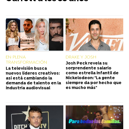
EN PLENA
DRAKE Y JOSH
TRANSFORMACIÓN
Josh Peck revela su
sorprendente salario
La televisión busca
como estrella infantil de
nuevos líderes creativos:
Nickelodeon: "La gente
así está cambiando la
siempre da por hecho que
demanda de talento en la
es mucho más"
industria audiovisual