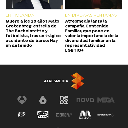
EN HOLANDA
EN DIVERSAS VENTANAS
Muere a los 28 años Mats
Atresmedia lanza la
Grotenbreg, estrella de
campaña Contenido
The Bachelorette y
Familiar, que pone en
futbolista, tras un trágico
valor la importancia de la
accidente de barco: Hay
diversidad familiar en la
un detenido
representatividad
LGBTIQ+