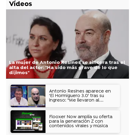
Vídeos
La mujer de Antonio Resines se sincera tras el
alta del actor: "Ha sido más grave de lo que
dijimos"
Antonio Resines aparece en
'El Hormiguero 3.0' tras su
ingreso: "Me llevaron al
hospital y ya no recuerdo
nada"
Flooxer Now amplía su oferta
para la generación Z con
contenidos virales y música