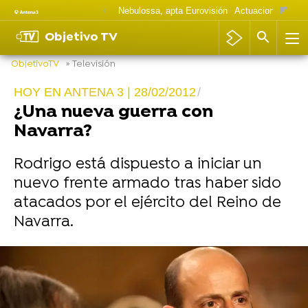
Nebulossa, apta Eurovisión
Actuaciones Goya
Objetivo TV
ObjetivoTV
» Televisión
HOY EN ANTENA 3 | 28/02/2012
¿Una nueva guerra con
Navarra?
Rodrigo está dispuesto a iniciar un
nuevo frente armado tras haber sido
atacados por el ejército del Reino de
Navarra.