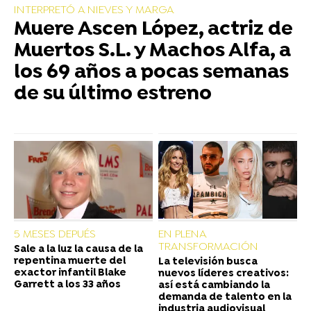
INTERPRETÓ A NIEVES Y MARGA
Muere Ascen López, actriz de
Muertos S.L. y Machos Alfa, a
los 69 años a pocas semanas
de su último estreno
5 MESES DEPUÉS
EN PLENA
TRANSFORMACIÓN
Sale a la luz la causa de la
repentina muerte del
La televisión busca
exactor infantil Blake
nuevos líderes creativos:
Garrett a los 33 años
así está cambiando la
demanda de talento en la
industria audiovisual