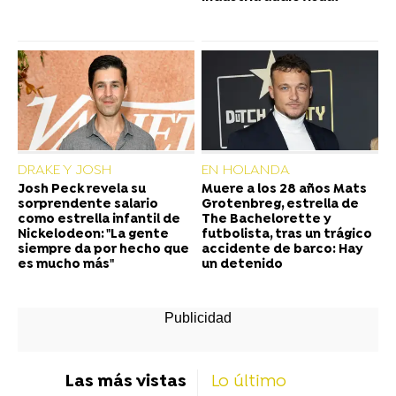
DRAKE Y JOSH
EN HOLANDA
Josh Peck revela su
Muere a los 28 años Mats
sorprendente salario
Grotenbreg, estrella de
como estrella infantil de
The Bachelorette y
Nickelodeon: "La gente
futbolista, tras un trágico
siempre da por hecho que
accidente de barco: Hay
es mucho más"
un detenido
Las más vistas
Lo último