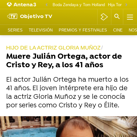
Boda Zendaya y Tom Holland
Hija Tom Cruise 
Objetivo TV
SERIES
TELEVISIÓN
PREMIOS Y FESTIVALES
CINE
NOS
HIJO DE LA ACTRIZ GLORIA MUÑOZ
Muere Julián Ortega, actor de
Cristo y Rey, a los 41 años
El actor Julián Ortega ha muerto a los
41 años. El joven intérprete era hijo de
la actriz Gloria Muñoz y se le conocía
por series como Cristo y Rey o Élite.
Foto: Instagram Julián Ortega