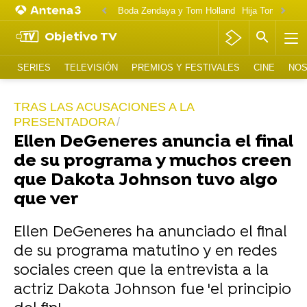
Boda Zendaya y Tom Holland
Hija Tom Cruise 
Objetivo TV
SERIES
TELEVISIÓN
PREMIOS Y FESTIVALES
CINE
NOS
TRAS LAS ACUSACIONES A LA
PRESENTADORA
Ellen DeGeneres anuncia el final
de su programa y muchos creen
que Dakota Johnson tuvo algo
que ver
Ellen DeGeneres ha anunciado el final
de su programa matutino y en redes
sociales creen que la entrevista a la
actriz Dakota Johnson fue 'el principio