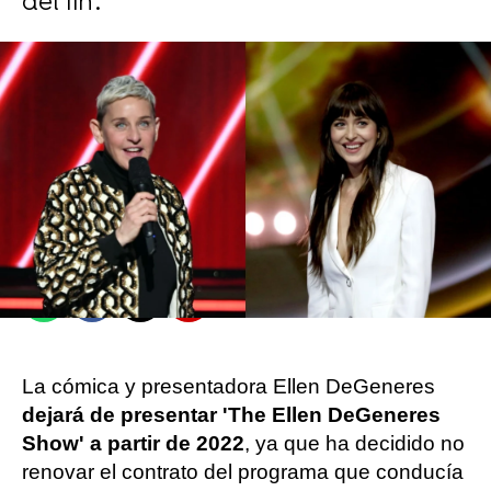
del fin'.
Objetivo TV
Efe
Publicado:
13 de mayo de 2021, 11:23
Whatsapp
Facebook
X
Flipboard
La cómica y presentadora Ellen DeGeneres
dejará de presentar 'The Ellen DeGeneres
Show' a partir de 2022
, ya que ha decidido no
renovar el contrato del programa que conducía