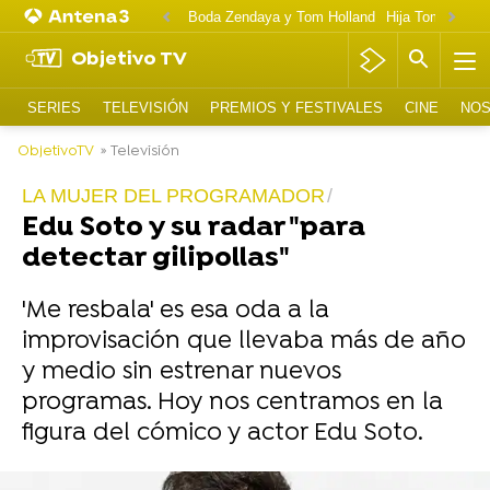
Boda Zendaya y Tom Holland
Hija Tom Cruise 
Objetivo TV
SERIES
TELEVISIÓN
PREMIOS Y FESTIVALES
CINE
NOS
ObjetivoTV
» Televisión
LA MUJER DEL PROGRAMADOR
Edu Soto y su radar "para
detectar gilipollas"
'Me resbala' es esa oda a la
improvisación que llevaba más de año
y medio sin estrenar nuevos
programas. Hoy nos centramos en la
figura del cómico y actor Edu Soto.
-