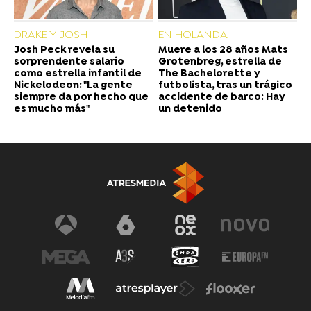
DRAKE Y JOSH
EN HOLANDA
Josh Peck revela su
Muere a los 28 años Mats
sorprendente salario
Grotenbreg, estrella de
como estrella infantil de
The Bachelorette y
Nickelodeon: "La gente
futbolista, tras un trágico
siempre da por hecho que
accidente de barco: Hay
es mucho más"
un detenido