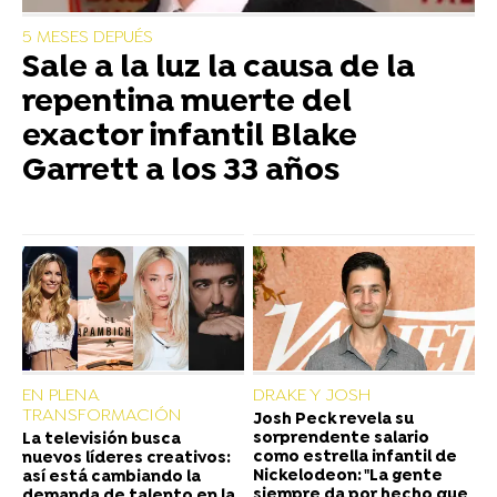
5 MESES DEPUÉS
Sale a la luz la causa de la
repentina muerte del
exactor infantil Blake
Garrett a los 33 años
EN PLENA
DRAKE Y JOSH
TRANSFORMACIÓN
Josh Peck revela su
sorprendente salario
La televisión busca
como estrella infantil de
nuevos líderes creativos:
Nickelodeon: "La gente
así está cambiando la
siempre da por hecho que
demanda de talento en la