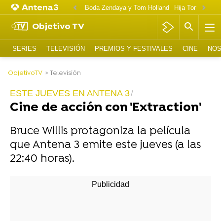
Boda Zendaya y Tom Holland
Hija Tom Cruise 
Objetivo TV
SERIES
TELEVISIÓN
PREMIOS Y FESTIVALES
CINE
NOS
-
ObjetivoTV
» Televisión
ESTE JUEVES EN ANTENA 3
Cine de acción con 'Extraction'
Bruce Willis protagoniza la película
que Antena 3 emite este jueves (a las
22:40 horas).