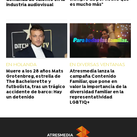
es mucho más"
industria audiovisual
EN HOLANDA
EN DIVERSAS VENTANAS
Muere a los 28 años Mats
Atresmedia lanza la
Grotenbreg, estrella de
campaña Contenido
The Bachelorette y
Familiar, que pone en
futbolista, tras un trágico
valor la importancia de la
accidente de barco: Hay
diversidad familiar en la
un detenido
representatividad
LGBTIQ+