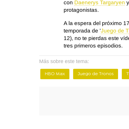
con
Daenerys Targaryen
y
protagonistas.
A la espera del próximo 17
temporada de '
Juego de T
12), no te pierdas este ví
tres primeros episodios.
Más sobre este tema:
HBO Max
Juego de Tronos
T