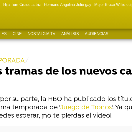
d
Hija Tom Cruise actriz
Hermano Angelina Jolie gay
Mujer Bruce Willis cu
LES
CINE
NOSTALGIA TV
ANÁLISIS
AUDIENCIAS
MPORADA
 tramas de los nuevos ca
r su parte, la HBO ha publicado los títulos 
tima temporada de '
Juego de Tronos
'. Ya
edes esperar, ¡no te pierdas el vídeo!