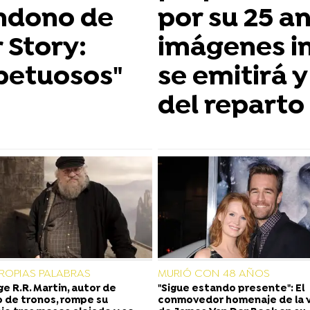
ndono de
por su 25 an
 Story:
imágenes i
spetuosos"
se emitirá 
del reparto 
PROPIAS PALABRAS
MURIÓ CON 48 AÑOS
e R.R. Martin, autor de
"Sigue estando presente": El
 de tronos, rompe su
conmovedor homenaje de la 