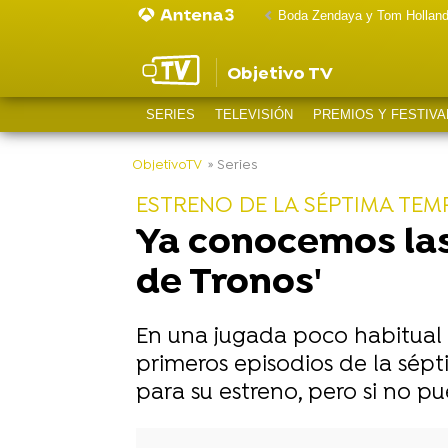
Boda Zendaya y Tom Hollan
Objetivo TV
SERIES
TELEVISIÓN
PREMIOS Y FESTIVA
-
ObjetivoTV
» Series
ESTRENO DE LA SÉPTIMA TE
Ya conocemos las
de Tronos'
En una jugada poco habitual po
primeros episodios de la sép
para su estreno, pero si no pu