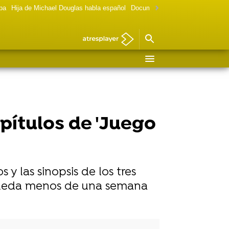
lpa
Hija de Michael Douglas habla español
Documental Las chicas Gilmore
pítulos de 'Juego
y las sinopsis de los tres
 queda menos de una semana