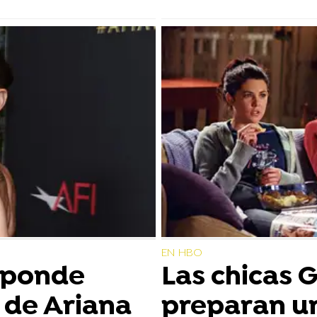
EN HBO
sponde
Las chicas 
a de Ariana
preparan u