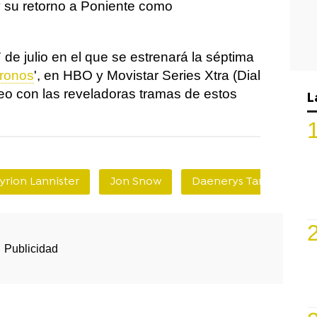
 su retorno a Poniente como
 de julio en el que se estrenará la séptima
ronos
', en HBO y Movistar Series Xtra (Dial
deo con las reveladoras tramas de estos
L
yrion Lannister
Jon Snow
Daenerys Targaryen