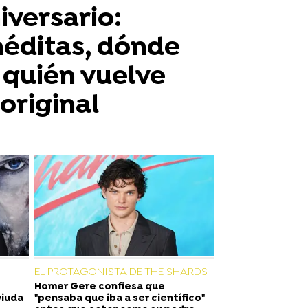
iversario:
néditas, dónde
y quién vuelve
original
EL PROTAGONISTA DE THE SHARDS
Homer Gere confiesa que
viuda
"pensaba que iba a ser científico"