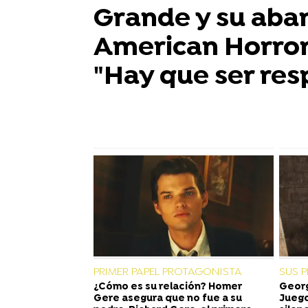
Grande y su aba
American Horror
"Hay que ser re
PRIMER PAPEL PROTAGONISTA
SUS 
¿Cómo es su relación? Homer
Georg
Gere asegura que no fue a su
Juego