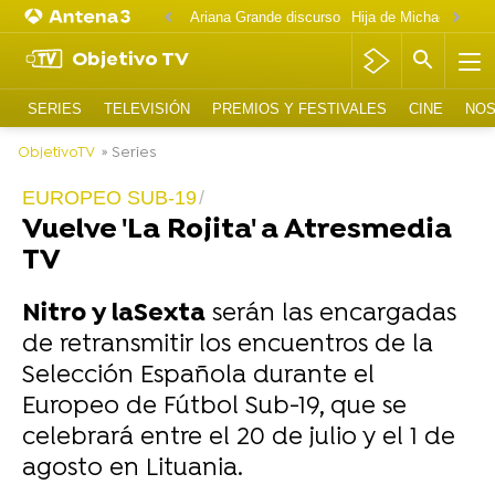
Ariana Grande discurso
Objetivo TV
SERIES
TELEVISIÓN
PREMIOS Y FESTIVALES
CINE
NOS
ObjetivoTV
» Series
EUROPEO SUB-19
Vuelve 'La Rojita' a Atresmedia
TV
Nitro y laSexta
serán las encargadas
de retransmitir los encuentros de la
Selección Española durante el
Europeo de Fútbol Sub-19, que se
celebrará entre el 20 de julio y el 1 de
agosto en Lituania.