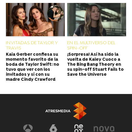
INVITADAS DE TAYLOR Y
EN EL MULTIVERSO DEL
TRAVIS
SPIN-OFF
Kaia Gerber confiesa su
¡Sorpresa! Así ha sido la
momento favorito de la
vuelta de Kaley Cuoco a
boda de Taylor Swift: no
The Bing Bang Theory en
tuvo que ver con los
su spin-off Stuart Fails to
invitados y sí con su
Save the Universe
madre Cindy Crawford