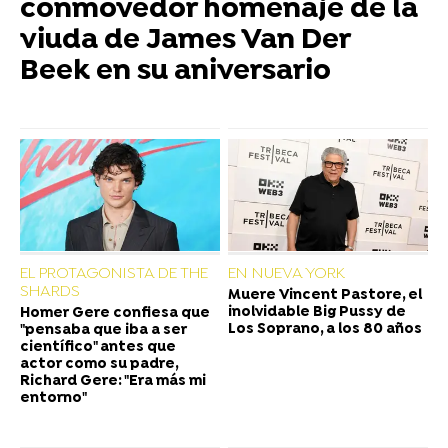
conmovedor homenaje de la
viuda de James Van Der
Beek en su aniversario
EL PROTAGONISTA DE THE
EN NUEVA YORK
SHARDS
Muere Vincent Pastore, el
inolvidable Big Pussy de
Homer Gere confiesa que
Los Soprano, a los 80 años
"pensaba que iba a ser
científico" antes que
actor como su padre,
Richard Gere: "Era más mi
entorno"