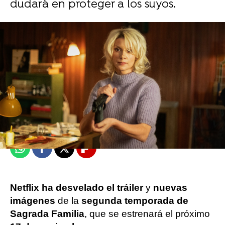
dudará en proteger a los suyos.
J. Carlos López Ruedas
Publicado:
09 de noviembre de 2023, 09:48
Whatsapp
Facebook
X
Flipboard
Netflix ha desvelado el tráiler
y
nuevas
imágenes
de la
segunda temporada de
Sagrada Familia
, que se estrenará el próximo