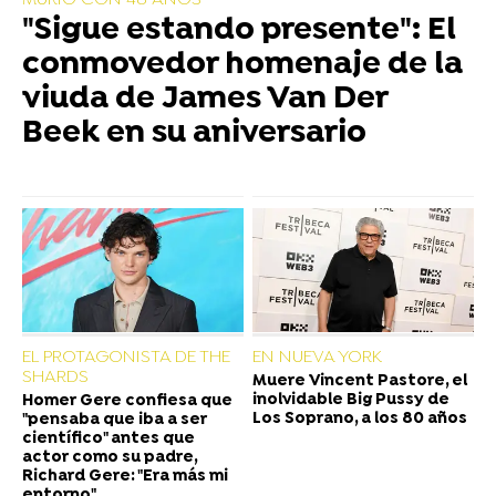
MURIÓ CON 48 AÑOS
"Sigue estando presente": El
conmovedor homenaje de la
viuda de James Van Der
Beek en su aniversario
EL PROTAGONISTA DE THE
EN NUEVA YORK
SHARDS
Muere Vincent Pastore, el
inolvidable Big Pussy de
Homer Gere confiesa que
Los Soprano, a los 80 años
"pensaba que iba a ser
científico" antes que
actor como su padre,
Richard Gere: "Era más mi
entorno"