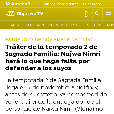
Ariana Grande discurso
Objetivo TV
SERIES
TELEVISIÓN
PREMIOS Y FESTIVALES
CINE
NOS
ESTRENO 17 DE NOVIEMBRE NETFLIX
Tráiler de la temporada 2 de
Sagrada Familia: Najwa Nimri
hará lo que haga falta por
defender a los suyos
La temporada 2 de Sagrada Familia
llega el 17 de noviembre a Netflix y,
antes de su estreno, ya hemos podido
ver el tráiler de la entrega donde el
personaje de Najwa Nimri (Gloria) no