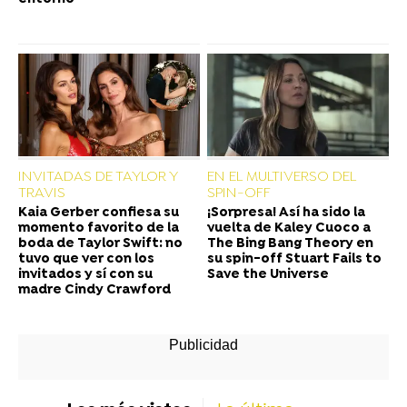
INVITADAS DE TAYLOR Y
EN EL MULTIVERSO DEL
TRAVIS
SPIN-OFF
Kaia Gerber confiesa su
¡Sorpresa! Así ha sido la
momento favorito de la
vuelta de Kaley Cuoco a
boda de Taylor Swift: no
The Bing Bang Theory en
tuvo que ver con los
su spin-off Stuart Fails to
invitados y sí con su
Save the Universe
madre Cindy Crawford