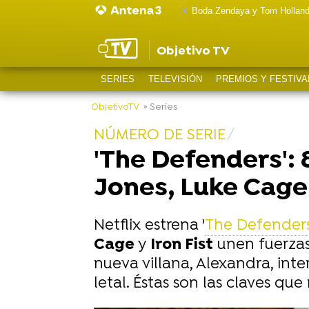
Boda Zendaya y Tom Hollan
Objetivo TV
SERIES
TELEVISIÓN
PREMIOS Y FESTIVA
ObjetivoTV
» Series
NÚMERO DE SERIE
'The Defenders': 
Jones, Luke Cage 
Netflix estrena '
The Defender
Cage
y
Iron Fist
unen fuerzas
nueva villana, Alexandra, int
letal. Éstas son las claves q
-