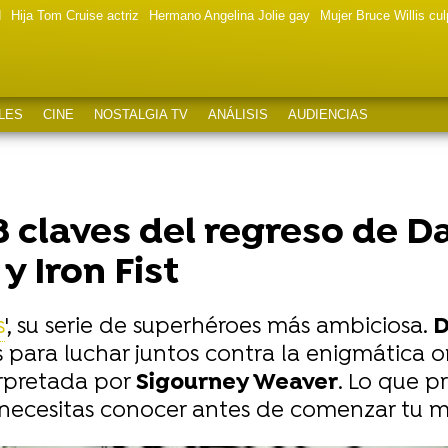
d
Hija Tom Cruise actriz
Hermano Angelina Jolie gay
Mujer Bruce Willis cu
LES
CINE
NOSTALGIA TV
ANÁLISIS
AUDIENCIAS
8 claves del regreso de Da
y Iron Fist
s
', su serie de superhéroes más ambiciosa.
D
 para luchar juntos contra la enigmática 
erpretada por
Sigourney Weaver
. Lo que 
ue necesitas conocer antes de comenzar tu m