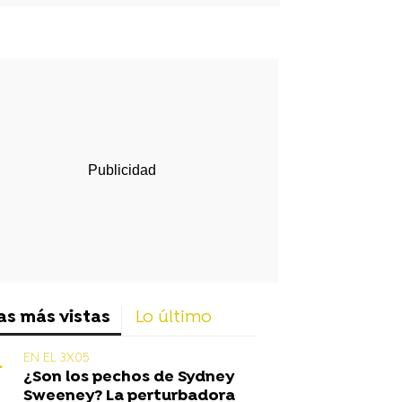
rd
as más vistas
Lo último
EN EL 3X05
¿Son los pechos de Sydney
Sweeney? La perturbadora