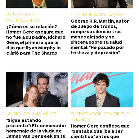
PRIMER PAPEL
SUS PROPIAS PALABRAS
PROTAGONISTA
George R.R. Martin, autor
de Juego de tronos,
¿Cómo es su relación?
rompe su silencio tras
Homer Gere asegura que
meses alejado y se
no fue a su padre, Richard
sincera sobre su salud
Gere, el primero que le
mental: "He pasado por
dijo que Ryan Murphy lo
tristeza y depresión"
eligió para The Shards
MURIÓ CON 48 AÑOS
EL PROTAGONISTA DE THE
SHARDS
"Sigue estando
presente": El conmovedor
Homer Gere confiesa que
homenaje de la viuda de
"pensaba que iba a ser
James Van Der Beek en su
científico" antes que