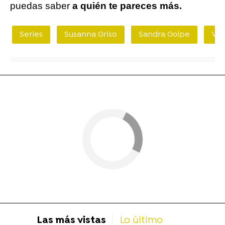
puedas saber
a quién te pareces más.
Series
Susanna Griso
Sandra Golpe
Vic
Las más vistas
Lo último