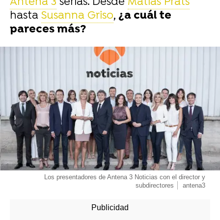
Antena 3
serías. Desde
Matías Prats
hasta
Susanna Griso
,
¿a cuál te
pareces más?
-
Los presentadores de Antena 3 Noticias con el director y
subdirectores
antena3