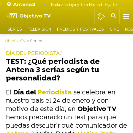
Boda Zendaya y Tom Holland
Hija Tom Cruise 
Objetivo TV
SERIES
TELEVISIÓN
PREMIOS Y FESTIVALES
CINE
NOS
ObjetivoTV
» Series
DÍA DEL PERIODISTA
TEST: ¿Qué periodista de
Antena 3 serías según tu
personalidad?
El
Día del
Periodista
se celebra en
nuestro país el 24 de enero y con
motivo de este día, en
Objetivo TV
hemos preparado un test para que
puedas descubrir qué comunicador de