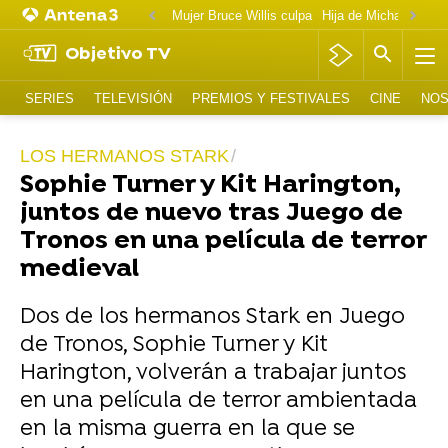
Mujer Bruce Willis culpa
Objetivo TV
SERIES
TELEVISIÓN
PREMIOS Y FESTIVALES
CINE
NOS
LOS HERMANOS STARK
Sophie Turner y Kit Harington,
juntos de nuevo tras Juego de
Tronos en una película de terror
medieval
Dos de los hermanos Stark en Juego
de Tronos, Sophie Turner y Kit
Harington, volverán a trabajar juntos
en una película de terror ambientada
en la misma guerra en la que se