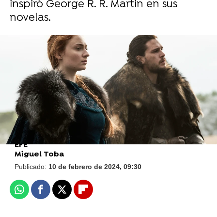
inspiró George R. R. Martin en sus
novelas.
Kit Harington se sincera sobre el trastorno
que sufre y cómo el final de Juego de Tronos
empeoró su alcoholismo
EFE
Miguel Toba
Publicado:
10 de febrero de 2024, 09:30
Whatsapp
Facebook
X
Flipboard