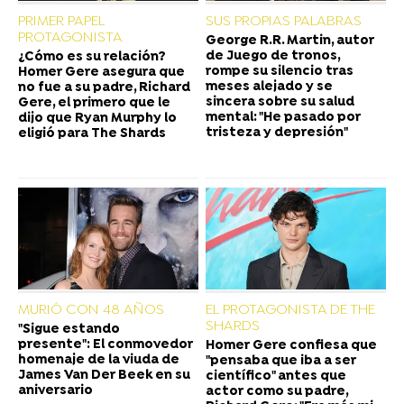
PRIMER PAPEL
SUS PROPIAS PALABRAS
PROTAGONISTA
George R.R. Martin, autor
de Juego de tronos,
¿Cómo es su relación?
rompe su silencio tras
Homer Gere asegura que
meses alejado y se
no fue a su padre, Richard
sincera sobre su salud
Gere, el primero que le
mental: "He pasado por
dijo que Ryan Murphy lo
tristeza y depresión"
eligió para The Shards
MURIÓ CON 48 AÑOS
EL PROTAGONISTA DE THE
SHARDS
"Sigue estando
presente": El conmovedor
Homer Gere confiesa que
homenaje de la viuda de
"pensaba que iba a ser
James Van Der Beek en su
científico" antes que
aniversario
actor como su padre,