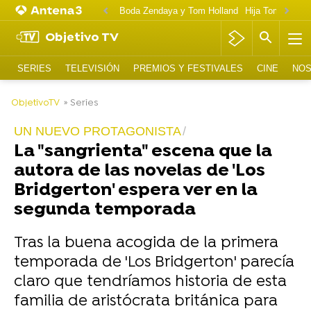
Boda Zendaya y Tom Holland
Hija Tom Cruise 
Objetivo TV
SERIES
TELEVISIÓN
PREMIOS Y FESTIVALES
CINE
NOS
-
ObjetivoTV
» Series
UN NUEVO PROTAGONISTA
La "sangrienta" escena que la
autora de las novelas de 'Los
Bridgerton' espera ver en la
segunda temporada
Tras la buena acogida de la primera
temporada de 'Los Bridgerton' parecía
claro que tendríamos historia de esta
familia de aristócrata británica para