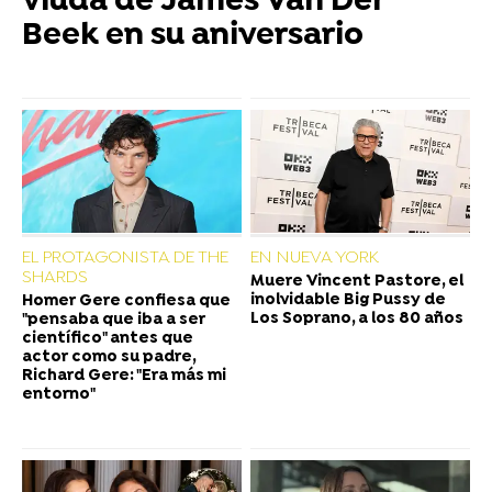
viuda de James Van Der
Beek en su aniversario
EL PROTAGONISTA DE THE
EN NUEVA YORK
SHARDS
Muere Vincent Pastore, el
inolvidable Big Pussy de
Homer Gere confiesa que
Los Soprano, a los 80 años
"pensaba que iba a ser
científico" antes que
actor como su padre,
Richard Gere: "Era más mi
entorno"