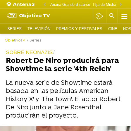
Ariana Grande discurso
Objetivo TV
SERIES
TELEVISIÓN
PREMIOS Y FESTIVALES
CINE
NOS
ObjetivoTV
» Series
SOBRE NEONAZIS
Robert De Niro producirá para
Showtime la serie '4th Reich'
La nueva serie de Showtime estará
basada en las películas 'American
History X' y 'The Town'. El actor Robert
De Niro junto a Jane Rosenthal
producirán el proyecto.
-