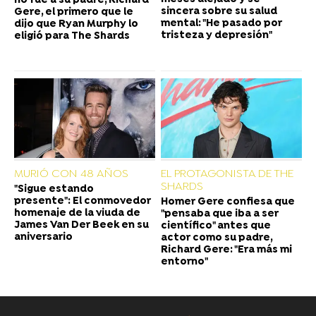
no fue a su padre, Richard
sincera sobre su salud
Gere, el primero que le
mental: "He pasado por
dijo que Ryan Murphy lo
tristeza y depresión"
eligió para The Shards
MURIÓ CON 48 AÑOS
EL PROTAGONISTA DE THE
SHARDS
"Sigue estando
presente": El conmovedor
Homer Gere confiesa que
homenaje de la viuda de
"pensaba que iba a ser
James Van Der Beek en su
científico" antes que
aniversario
actor como su padre,
Richard Gere: "Era más mi
entorno"