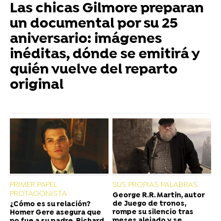
Las chicas Gilmore preparan
un documental por su 25
aniversario: imágenes
inéditas, dónde se emitirá y
quién vuelve del reparto
original
PRIMER PAPEL
SUS PROPIAS PALABRAS
PROTAGONISTA
George R.R. Martin, autor
de Juego de tronos,
¿Cómo es su relación?
rompe su silencio tras
Homer Gere asegura que
meses alejado y se