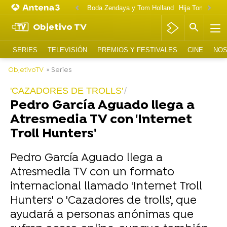
Boda Zendaya y Tom Holland
Hija Tom Cruise 
Objetivo TV
SERIES
TELEVISIÓN
PREMIOS Y FESTIVALES
CINE
NOS
ObjetivoTV
» Series
'CAZADORES DE TROLLS'
Pedro García Aguado llega a
Atresmedia TV con 'Internet
Troll Hunters'
Pedro García Aguado llega a
Atresmedia TV con un formato
internacional llamado 'Internet Troll
Hunters' o 'Cazadores de trolls', que
ayudará a personas anónimas que