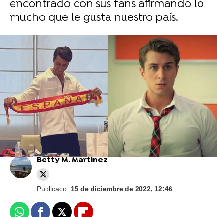
encontrado con sus fans afirmando lo
mucho que le gusta nuestro país.
Onur Seyit Yaran, Cansu Dere y otros actores
turcos enamorados de España
Dinero, amor y salud: Todos los problemas de
los 'Hermanos' Eren
Betty M. Martínez
Publicado:
15 de diciembre de 2022, 12:46
Whatsapp
Facebook
X
Flipboard