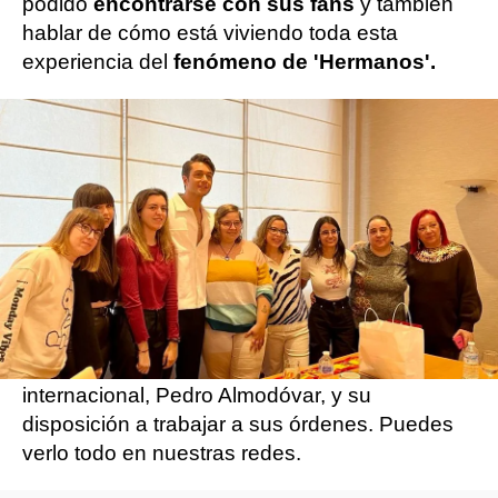
podido
encontrarse con sus fans
y también
hablar de cómo está viviendo toda esta
experiencia del
fenómeno de 'Hermanos'.
Pero su visita también nos ha permitido
comprobar que
el cariño es mutuo
, que está
muy agradecido por el éxito de 'Hermanos',
que progresa adecuadamente con el
castellano y que se encuentra tan cómodo en
nuestro país que no importaría trabajar aquí. Si
ya sabíamos que Mario Casas es uno de los
actores que más admira, ahora ha mencionado
el nombre de nuestro director más
internacional, Pedro Almodóvar, y su
disposición a trabajar a sus órdenes. Puedes
verlo todo en nuestras redes.