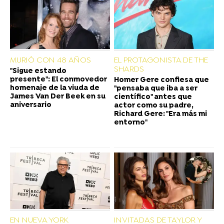
MURIÓ CON 48 AÑOS
EL PROTAGONISTA DE THE
SHARDS
"Sigue estando
presente": El conmovedor
Homer Gere confiesa que
homenaje de la viuda de
"pensaba que iba a ser
James Van Der Beek en su
científico" antes que
aniversario
actor como su padre,
Richard Gere: "Era más mi
entorno"
EN NUEVA YORK
INVITADAS DE TAYLOR Y