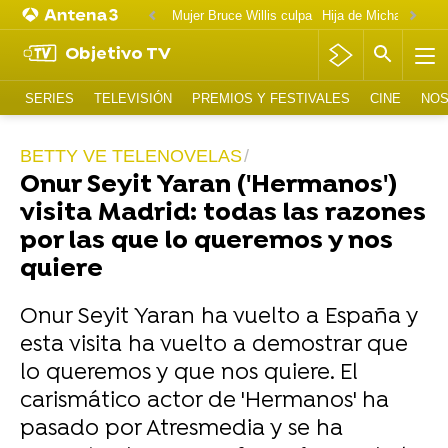
Mujer Bruce Willis culpa
Objetivo TV
SERIES
TELEVISIÓN
PREMIOS Y FESTIVALES
CINE
NOS
BETTY VE TELENOVELAS
Onur Seyit Yaran ('Hermanos')
visita Madrid: todas las razones
por las que lo queremos y nos
quiere
Onur Seyit Yaran ha vuelto a España y
esta visita ha vuelto a demostrar que
lo queremos y que nos quiere. El
carismático actor de 'Hermanos' ha
pasado por Atresmedia y se ha