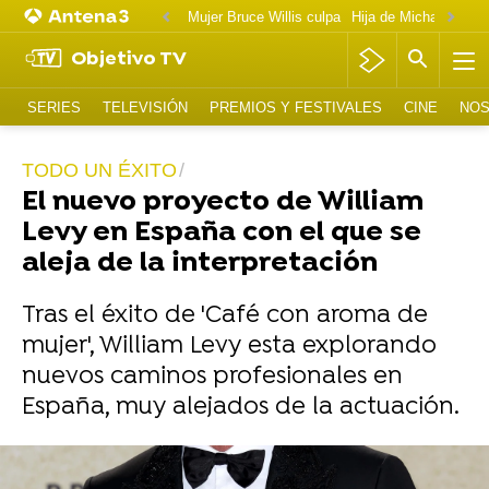
Mujer Bruce Willis culpa
Objetivo TV
SERIES
TELEVISIÓN
PREMIOS Y FESTIVALES
CINE
NOS
TODO UN ÉXITO
El nuevo proyecto de William
Levy en España con el que se
aleja de la interpretación
Tras el éxito de 'Café con aroma de
mujer', William Levy esta explorando
nuevos caminos profesionales en
España, muy alejados de la actuación.