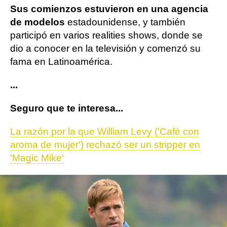
Sus comienzos estuvieron en una agencia
de modelos
estadounidense, y también
participó en varios realities shows, donde se
dio a conocer en la televisión y comenzó su
fama en Latinoamérica.
...
Seguro que te interesa...
La razón por la que William Levy ('Café con
aroma de mujer') rechazó ser un stripper en
'Magic Mike'
Actualidad
William Levy
ObjetivoTV
» Series