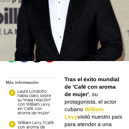
Belén Parrilla Rodríguez
Madrid
Publicado:
22 de abril de 2022, 15:23
Whatsapp
Facebook
X
Flipboard
Tras el éxito mundial
Más información
de 'Café con aroma
Laura Londoño
de mujer'
, su
habla claro sobre
su "mala relación"
protagonista, el actor
con William Levy
cubano
William
en 'Café con
aroma de mujer'
Levy
visitó nuestro país
William Levy ('Café
para atender a una
con aroma de