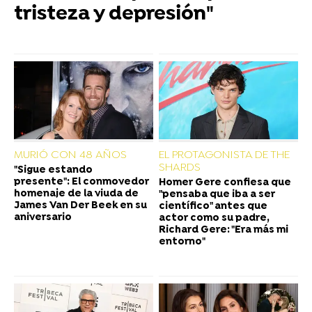
tristeza y depresión"
MURIÓ CON 48 AÑOS
EL PROTAGONISTA DE THE
SHARDS
"Sigue estando
presente": El conmovedor
Homer Gere confiesa que
homenaje de la viuda de
"pensaba que iba a ser
James Van Der Beek en su
científico" antes que
aniversario
actor como su padre,
Richard Gere: "Era más mi
entorno"