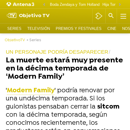
Boda Zendaya y Tom Holland
Hija Tom Cruise 
Objetivo TV
SERIES
TELEVISIÓN
PREMIOS Y FESTIVALES
CINE
NOS
ObjetivoTV
» Series
UN PERSONAJE PODRÍA DESAPARECER
La muerte estará muy presente
en la décima temporada de
‘Modern Family’
'
Modern Family
' podría renovar por
una undécima temporada. Si los
guionistas pensaban cerrar la
sitcom
con la décima temporada, según
conocimos recientemente, los