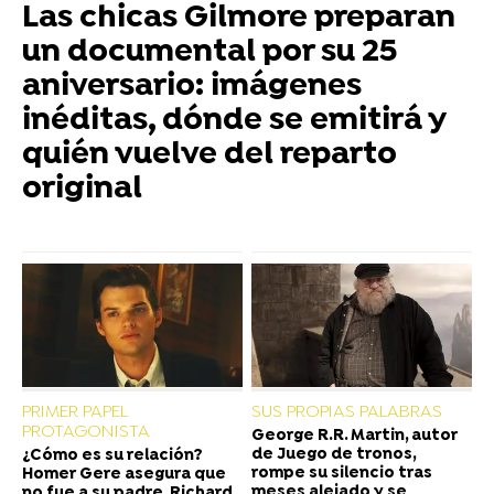
Las chicas Gilmore preparan
un documental por su 25
aniversario: imágenes
inéditas, dónde se emitirá y
quién vuelve del reparto
original
PRIMER PAPEL
SUS PROPIAS PALABRAS
PROTAGONISTA
George R.R. Martin, autor
de Juego de tronos,
¿Cómo es su relación?
rompe su silencio tras
Homer Gere asegura que
meses alejado y se
no fue a su padre, Richard