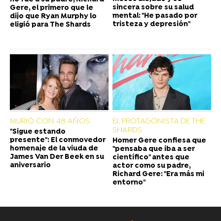
sincera sobre su salud
Gere, el primero que le
mental: "He pasado por
dijo que Ryan Murphy lo
tristeza y depresión"
eligió para The Shards
MURIÓ CON 48 AÑOS
EL PROTAGONISTA DE THE
SHARDS
"Sigue estando
presente": El conmovedor
Homer Gere confiesa que
homenaje de la viuda de
"pensaba que iba a ser
James Van Der Beek en su
científico" antes que
aniversario
actor como su padre,
Richard Gere: "Era más mi
entorno"