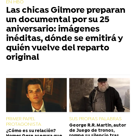
EN HBO
Las chicas Gilmore preparan
un documental por su 25
aniversario: imágenes
inéditas, dónde se emitirá y
quién vuelve del reparto
original
PRIMER PAPEL
SUS PROPIAS PALABRAS
PROTAGONISTA
George R.R. Martin, autor
de Juego de tronos,
¿Cómo es su relación?
rompe su silencio tras