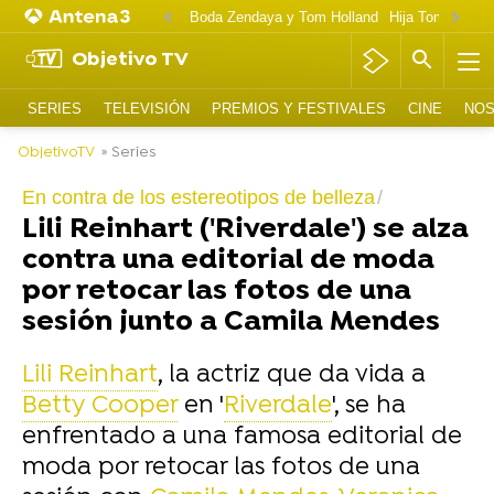
Boda Zendaya y Tom Holland
Hija Tom Cruise 
Objetivo TV
SERIES
TELEVISIÓN
PREMIOS Y FESTIVALES
CINE
NOS
ObjetivoTV
» Series
En contra de los estereotipos de belleza
Lili Reinhart ('Riverdale') se alza
contra una editorial de moda
por retocar las fotos de una
sesión junto a Camila Mendes
Lili Reinhart
, la actriz que da vida a
Betty Cooper
en '
Riverdale
', se ha
enfrentado a una famosa editorial de
moda por retocar las fotos de una