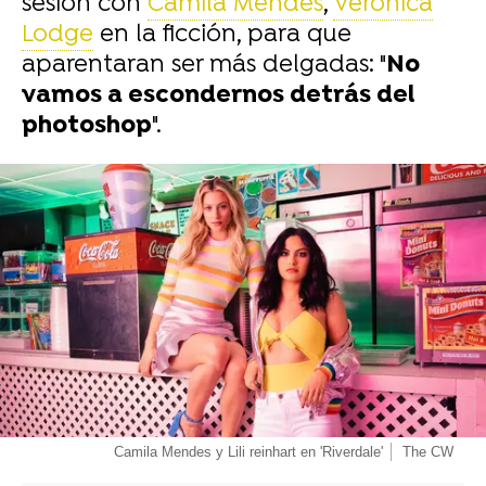
sesión con
Camila Mendes
,
Veronica
Lodge
en la ficción, para que
aparentaran ser más delgadas: "
No
vamos a escondernos detrás del
photoshop
".
-
Camila Mendes y Lili reinhart en 'Riverdale'
The CW