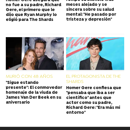
Homer Gere asegura que
meses alejado y se
no fue a su padre, Richard
sincera sobre su salud
Gere, el primero que le
mental: "He pasado por
dijo que Ryan Murphy lo
tristeza y depresión"
eligió para The Shards
MURIÓ CON 48 AÑOS
EL PROTAGONISTA DE THE
SHARDS
"Sigue estando
presente": El conmovedor
Homer Gere confiesa que
homenaje de la viuda de
"pensaba que iba a ser
James Van Der Beek en su
científico" antes que
aniversario
actor como su padre,
Richard Gere: "Era más mi
entorno"