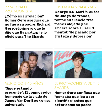
PRIMER PAPEL
SUS PROPIAS PALABRAS
PROTAGONISTA
George R.R. Martin, autor
de Juego de tronos,
¿Cómo es su relación?
rompe su silencio tras
Homer Gere asegura que
meses alejado y se
no fue a su padre, Richard
sincera sobre su salud
Gere, el primero que le
mental: "He pasado por
dijo que Ryan Murphy lo
tristeza y depresión"
eligió para The Shards
MURIÓ CON 48 AÑOS
EL PROTAGONISTA DE THE
SHARDS
"Sigue estando
presente": El conmovedor
Homer Gere confiesa que
homenaje de la viuda de
"pensaba que iba a ser
James Van Der Beek en su
científico" antes que
aniversario
actor como su padre,