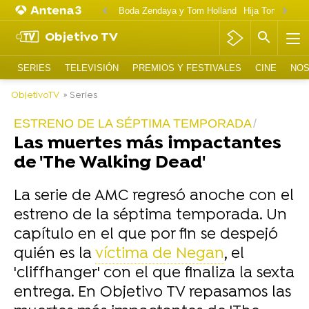
Boda Zendaya y Tom Holland
Hija Tom Cruise 
Objetivo TV
SERIES
TELEVISIÓN
PREMIOS Y FESTIVALES
CINE
NOS
ObjetivoTV
» Series
ESTRENO DE LA SÉPTIMA TEMPORADA
Las muertes más impactantes
de 'The Walking Dead'
La serie de AMC regresó anoche con el
estreno de la séptima temporada. Un
capítulo en el que por fin se despejó
quién es la
víctima de Negan
, el
'cliffhanger' con el que finaliza la sexta
entrega. En Objetivo TV repasamos las