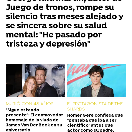
Juego de tronos, rompe su
silencio tras meses alejado y
se sincera sobre su salud
mental: "He pasado por
tristeza y depresión"
MURIÓ CON 48 AÑOS
EL PROTAGONISTA DE THE
SHARDS
"Sigue estando
presente": El conmovedor
Homer Gere confiesa que
homenaje de la viuda de
"pensaba que iba a ser
James Van Der Beek en su
científico" antes que
aniversario
actor como su padre,