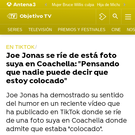
Mujer Bruce Willis culpa
Objetivo TV
SERIES
TELEVISIÓN
PREMIOS Y FESTIVALES
CINE
NOS
EN TIKTOK
Joe Jonas se ríe de está foto
suya en Coachella: "Pensando
que nadie puede decir que
estoy colocado"
Joe Jonas ha demostrado su sentido
del humor en un reciente vídeo que
ha publicado en TikTok donde se ríe
de una foto suya en Coachella donde
admite que estaba "colocado".