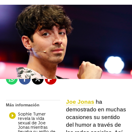
J. Carlos López Ruedas
Madrid
Publicado:
23 de diciembre de 2021, 12:37
Whatsapp
Facebook
X
Flipboard
Joe Jonas
ha
Más información
demostrado en muchas
Sophie Turner
ocasiones su sentido
revela la vida
sexual de Joe
del humor a través de
Jonas mientras