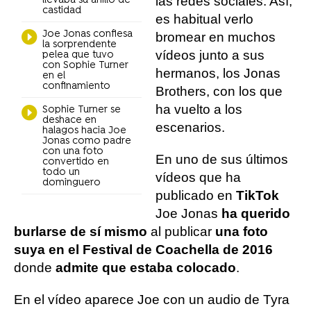
las redes sociales. Así,
llevaba su anillo de
castidad
es habitual verlo
Joe Jonas confiesa
bromear en muchos
la sorprendente
vídeos junto a sus
pelea que tuvo
con Sophie Turner
hermanos, los Jonas
en el
confinamiento
Brothers, con los que
ha vuelto a los
Sophie Turner se
deshace en
escenarios.
halagos hacia Joe
Jonas como padre
con una foto
En uno de sus últimos
convertido en
todo un
vídeos que ha
dominguero
publicado en
TikTok
Joe Jonas
ha querido
burlarse de sí mismo
al publicar
una foto
suya en el Festival de Coachella de 2016
donde
admite que estaba colocado
.
En el vídeo aparece Joe con un audio de Tyra