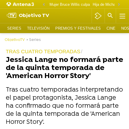
Mujer Bruce Willis culpa
Objetivo TV
SERIES
TELEVISIÓN
PREMIOS Y FESTIVALES
CINE
NOS
ObjetivoTV
» Series
TRAS CUATRO TEMPORADAS
Jessica Lange no formará parte
de la quinta temporada de
'American Horror Story'
Tras cuatro temporadas interpretando
el papel protagonista, Jessica Lange
ha confirmado que no formará parte
de la quinta temporada de 'American
Horror Story'.