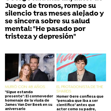
Juego de tronos, rompe su
silencio tras meses alejado y
se sincera sobre su salud
mental: "He pasado por
tristeza y depresión"
MURIÓ CON 48 AÑOS
EL PROTAGONISTA DE THE
SHARDS
"Sigue estando
presente": El conmovedor
Homer Gere confiesa que
homenaje de la viuda de
"pensaba que iba a ser
James Van Der Beek en su
científico" antes que
aniversario
actor como su padre,