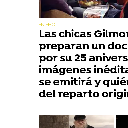
EN HBO
Las chicas Gilmo
preparan un do
por su 25 anivers
imágenes inédit
se emitirá y qui
del reparto origi