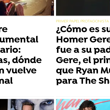
PRIMER PAPEL PROTAGONISTA
re
¿Cómo es su
cumental
Homer Gere
ario:
fue a su pa
as, dónde
Gere, el pri
én vuelve
que Ryan Mu
nal
para The S