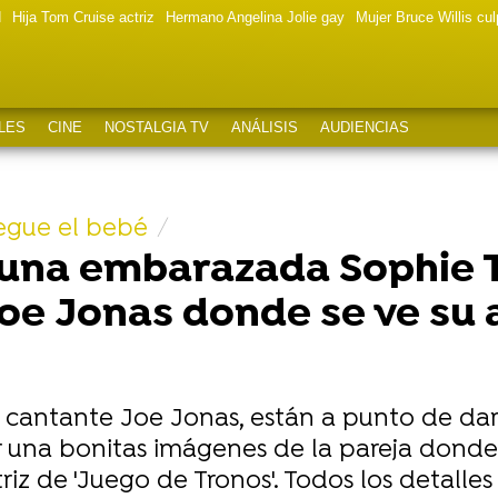
d
Hija Tom Cruise actriz
Hermano Angelina Jolie gay
Mujer Bruce Willis cu
LES
CINE
NOSTALGIA TV
ANÁLISIS
AUDIENCIAS
egue el bebé
una embarazada Sophie T
 Joe Jonas donde se ve su
l cantante Joe Jonas, están a punto de dar
r una bonitas imágenes de la pareja donde
iz de 'Juego de Tronos'. Todos los detalles 