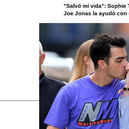
"Salvó mi vida": Sophie
Joe Jonas la ayudó con 
Más sobre este tema:
Sophie Turner
Joe Jonas
Ju