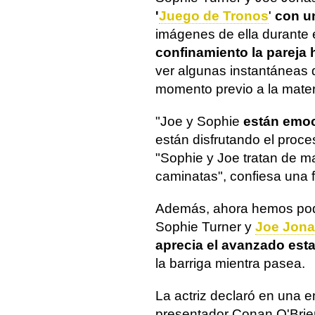
'
Juego de Tronos
'
con un
imágenes de ella durante
confinamiento la pareja
ver algunas instantáneas d
momento previo a la mater
"Joe y Sophie
están emoc
están disfrutando el proce
"Sophie y Joe tratan de m
caminatas", confiesa una f
Además, ahora hemos pod
Sophie Turner y
Joe Jon
aprecia el avanzado est
la barriga mientra pasea.
La actriz declaró en una e
presentador Conan O'Brien