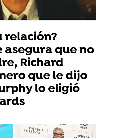
 relación?
 asegura que no
dre, Richard
mero que le dijo
rphy lo eligió
hards