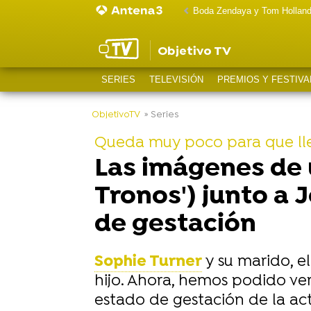
Boda Zendaya y Tom Hollan
Objetivo TV
SERIES
TELEVISIÓN
PREMIOS Y FESTIVA
-
ObjetivoTV
» Series
Queda muy poco para que ll
Las imágenes de 
Tronos') junto a
de gestación
Sophie Turner
y su marido, e
hijo. Ahora, hemos podido ve
estado de gestación de la actr