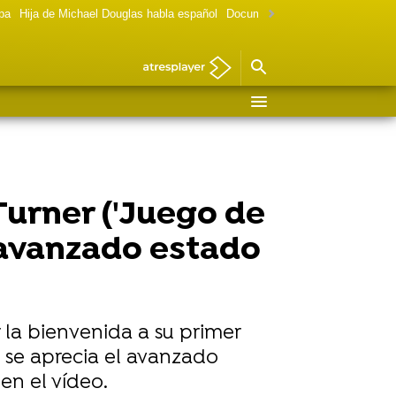
lpa
Hija de Michael Douglas habla español
Documental Las chicas Gilmore
urner ('Juego de
 avanzado estado
 la bienvenida a su primer
 se aprecia el avanzado
en el vídeo.