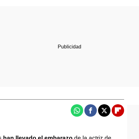
Whatsapp
Facebook
X
Flipboa
as
han llevado el embarazo
de la actriz de