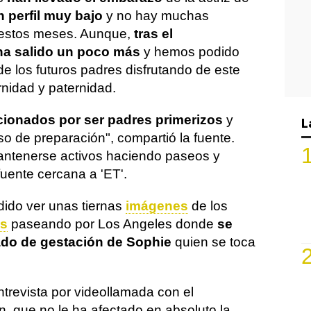
 perfil muy bajo
y no hay muchas
 estos meses. Aunque,
tras el
 ha salido un poco más
y hemos podido
e los futuros padres disfrutando de este
nidad y paternidad.
ionados por ser padres primerizos
y
L
so de preparación", compartió la fuente.
antenerse activos haciendo paseos y
uente cercana a 'ET'.
ido ver unas tiernas
imágenes
de los
as
paseando por Los Angeles donde
se
ado de gestación de Sophie
quien se toca
ntrevista por videollamada con el
, que no le ha afectado en absoluto la