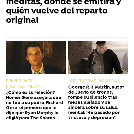
inéditas, dónde se emitirá y
quién vuelve del reparto
original
PRIMER PAPEL
SUS PROPIAS PALABRAS
PROTAGONISTA
George R.R. Martin, autor
de Juego de tronos,
¿Cómo es su relación?
rompe su silencio tras
Homer Gere asegura que
meses alejado y se
no fue a su padre, Richard
sincera sobre su salud
Gere, el primero que le
mental: "He pasado por
dijo que Ryan Murphy lo
tristeza y depresión"
eligió para The Shards