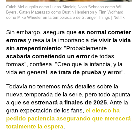
Caleb McLaughlin como Lucas Sinclair, Noah Schnapp como Will
Byers, Gaten Matarazzo como Dustin Henderson y Finn Wolfhard
como Mike Wheeler en la temporada 5 de Stranger Things | Netflix
Sin embargo, asegura que
es normal cometer
errores
y resalta la importancia de
vivir la vida
sin arrepentimiento
: "Probablemente
acabaría cometiendo un error
de todas
formas", confiesa. "Creo que la infancia, y la
vida en general,
se trata de prueba y error
".
Todavía no tenemos más detalles sobre la
nueva temporada de la serie, pero todo apunta
a que
se estrenará a finales de 2025
. Ante la
gran expectación de los fans,
el elenco ha
pedido paciencia asegurando que merecerá
totalmente la espera
.