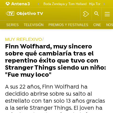
Boda Zendaya y Tom Holland
Hija Tom Cruise 
Objetivo TV
SERIES
TELEVISIÓN
PREMIOS Y FESTIVALES
CINE
NOS
MUY REFLEXIVO
Finn Wolfhard, muy sincero
sobre qué cambiaría tras el
repentino éxito que tuvo con
Stranger Things siendo un niño:
"Fue muy loco"
A sus 22 años, Finn Wolfhard ha
decidido abrirse sobre su salto al
estrellato con tan solo 13 años gracias
a la serie Stranger Things. El joven ha