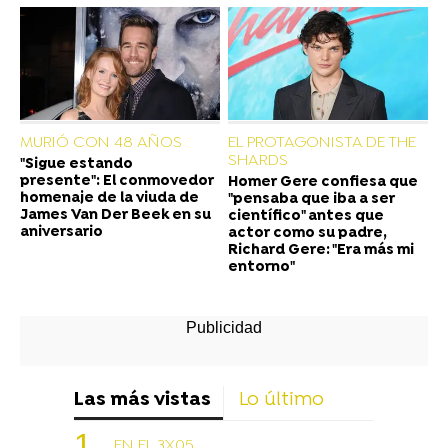
MURIÓ CON 48 AÑOS
EL PROTAGONISTA DE THE
SHARDS
"Sigue estando
presente": El conmovedor
Homer Gere confiesa que
homenaje de la viuda de
"pensaba que iba a ser
James Van Der Beek en su
científico" antes que
aniversario
actor como su padre,
Richard Gere: "Era más mi
entorno"
Las más vistas
Lo último
EN EL 3X05