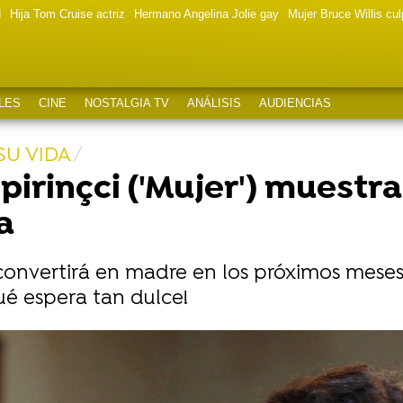
d
Hija Tom Cruise actriz
Hermano Angelina Jolie gay
Mujer Bruce Willis cu
LES
CINE
NOSTALGIA TV
ANÁLISIS
AUDIENCIAS
SU VIDA
irinçci ('Mujer') muestra
a
 convertirá en madre en los próximos meses
ué espera tan dulce!