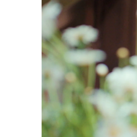
Jessica Cánovas
Madrid
Publicado:
13 de septiembre de 2021, 
Özge Özp
Más información
las actri
"¿Algo que nunca
nuestro pa
cambiará? Le amo":
Özge Özpirinçci
encuentra
('Mujer') muestra el