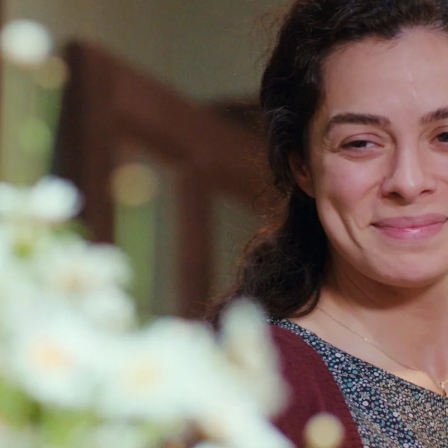
Whatsapp
Facebook
X
Flipboa
14:35
irinçci
, la protagonista de 'Mujer' y una de
ces turcas más conocidas del momento en
ís gracias al reciente éxito de la serie, se
 feliz mientras cuenta las semanas para