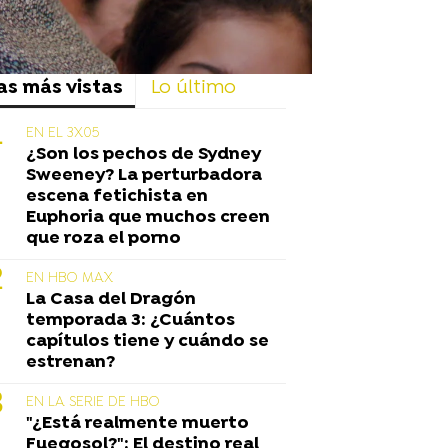
as más vistas
Lo último
EN EL 3X05
¿Son los pechos de Sydney
Sweeney? La perturbadora
escena fetichista en
Euphoria que muchos creen
que roza el porno
EN HBO MAX
La Casa del Dragón
temporada 3: ¿Cuántos
capítulos tiene y cuándo se
estrenan?
EN LA SERIE DE HBO
"¿Está realmente muerto
Fuegosol?": El destino real