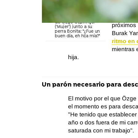
ver la car
detrás de las cámaras
de su nuevo proyecto
La joven 
Los tiernos momentos
de Özge Özpirinçci
próximos 
('Mujer') junto a su
perra Bonita: "¿Fue un
Burak Yam
buen día, eh hija mía?"
ritmo en 
mientras 
hija.
Un parón necesario para des
El motivo por el que Özge 
el momento es para descan
"He tenido que establece
año o dos fuera de mi car
saturada con mi trabajo".