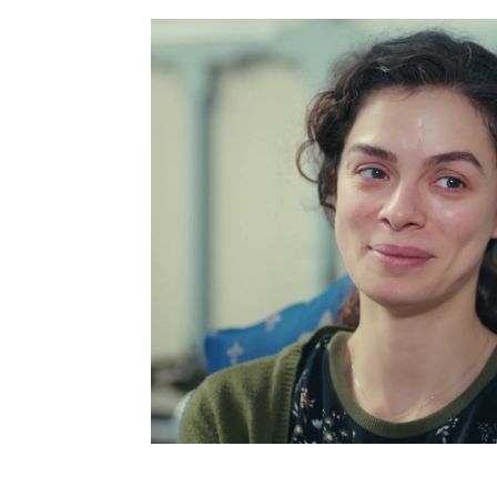
telenovelas turcas
Özge Özpirinç