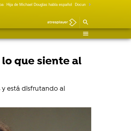
lpa
Hija de Michael Douglas habla español
Documental Las chicas Gilmore
 lo que siente al
 y está disfrutando al