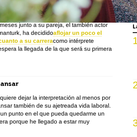
ita de su bebé.
actriz, que se convertirá en madre en los
meses junto a su pareja, el también actor
L
anturk, ha decidido
aflojar un poco el
cuanto a su carrera
como intérprete
espera la llegada de la que será su primera
cansar
quiere dejar la interpretación al menos por
sar también de su ajetreada vida laboral.
r un punto en el que pueda quedarme un
rera porque he llegado a estar muy