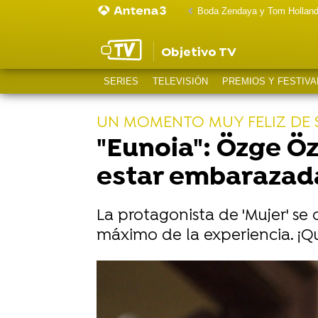
Boda Zendaya y Tom Hollan
Objetivo TV
SERIES
TELEVISIÓN
PREMIOS Y FESTIVA
UN MOMENTO MUY FELIZ DE 
"Eunoia": Özge Özp
estar embarazad
La protagonista de 'Mujer' se
máximo de la experiencia. ¡Q