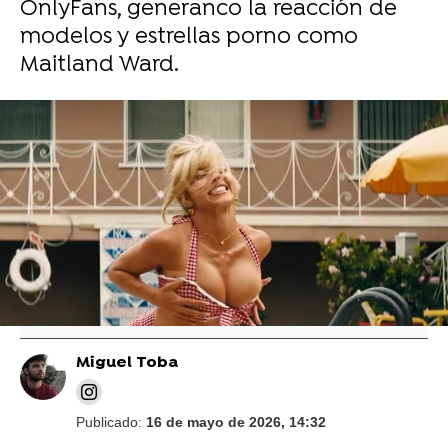
OnlyFans, generanco la reacción de
modelos y estrellas porno como
Maitland Ward.
HBO Max
Sam Levinson asegura que Sydney
Sweeney "es brillante si la presionas" tras
las críticas en Euphoria
Miguel Toba
Publicado:
16 de mayo de 2026, 14:32