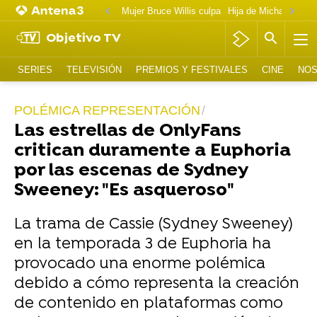
Mujer Bruce Willis culpa
Objetivo TV
SERIES
TELEVISIÓN
PREMIOS Y FESTIVALES
CINE
NOS
POLÉMICA REPRESENTACIÓN
Las estrellas de OnlyFans
critican duramente a Euphoria
por las escenas de Sydney
Sweeney: "Es asqueroso"
La trama de Cassie (Sydney Sweeney)
en la temporada 3 de Euphoria ha
provocado una enorme polémica
debido a cómo representa la creación
de contenido en plataformas como