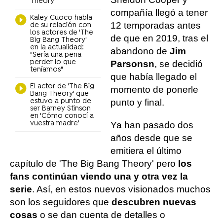
Theory'
compañía llegó a tener
Kaley Cuoco habla
12 temporadas antes
de su relación con
los actores de 'The
de que en 2019, tras el
Big Bang Theory'
en la actualidad:
abandono de
Jim
"Sería una pena
perder lo que
Parsonsn
, se decidió
teníamos"
que había llegado el
El actor de 'The Big
momento de ponerle
Bang Theory' que
estuvo a punto de
punto y final.
ser Barney Stinson
en 'Cómo conocí a
vuestra madre'
Ya han pasado dos
años desde que se
emitiera el último
capítulo de 'The Big Bang Theory' pero
los
fans continúan viendo una y otra vez la
serie
. Así, en estos nuevos visionados muchos
son los seguidores que
descubren nuevas
cosas
o se dan cuenta de detalles o