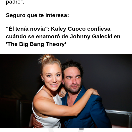
padre".
Seguro que te interesa:
"Él tenía novia": Kaley Cuoco confiesa
cuándo se enamoró de Johnny Galecki en
'The Big Bang Theory'
The Big Bang Theory
Kaley Cuoco
ObjetivoTV
» Series