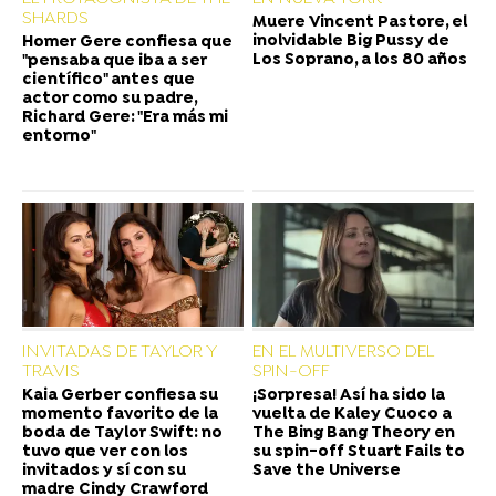
SHARDS
Muere Vincent Pastore, el
inolvidable Big Pussy de
Homer Gere confiesa que
Los Soprano, a los 80 años
"pensaba que iba a ser
científico" antes que
actor como su padre,
Richard Gere: "Era más mi
entorno"
INVITADAS DE TAYLOR Y
EN EL MULTIVERSO DEL
TRAVIS
SPIN-OFF
Kaia Gerber confiesa su
¡Sorpresa! Así ha sido la
momento favorito de la
vuelta de Kaley Cuoco a
boda de Taylor Swift: no
The Bing Bang Theory en
tuvo que ver con los
su spin-off Stuart Fails to
invitados y sí con su
Save the Universe
madre Cindy Crawford