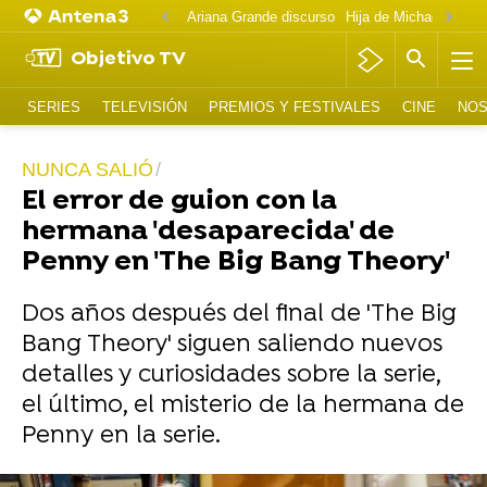
Ariana Grande discurso
Objetivo TV
SERIES
TELEVISIÓN
PREMIOS Y FESTIVALES
CINE
NOS
NUNCA SALIÓ
El error de guion con la
hermana 'desaparecida' de
Penny en 'The Big Bang Theory'
Dos años después del final de 'The Big
Bang Theory' siguen saliendo nuevos
detalles y curiosidades sobre la serie,
el último, el misterio de la hermana de
Penny en la serie.