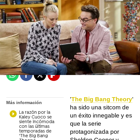
Objetivo TV
Madrid
Publicado:
12 de julio de 2021, 16:22
Whatsapp
Facebook
X
Flipboard
'
The Big Bang Theory
'
Más información
ha sido una sitcom de
La razón por la
un éxito innegable y es
Kaley Cuoco se
siente incómoda
que la serie
con las últimas
protagonizada por
temporadas de
'The Big Bang
Sheldon Cooper y