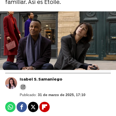
familiar. Así es Étoile.
Prime Video
La verdadera razón por la que Lauren
Graham ('Las chicas Gilmore') no ha
aparecido en 'The Marvelous Mrs. Maisel'
Isabel S. Samaniego
Publicado:
31 de marzo de 2025, 17:10
Whatsapp
Facebook
X
Flipboard