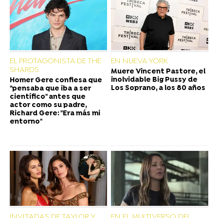
EL PROTAGONISTA DE THE
EN NUEVA YORK
SHARDS
Muere Vincent Pastore, el
inolvidable Big Pussy de
Homer Gere confiesa que
Los Soprano, a los 80 años
"pensaba que iba a ser
científico" antes que
actor como su padre,
Richard Gere: "Era más mi
entorno"
INVITADAS DE TAYLOR Y
EN EL MULTIVERSO DEL