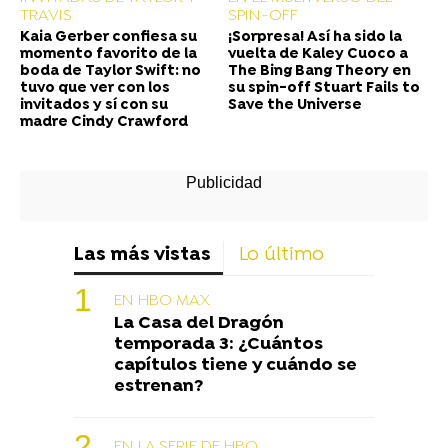
TRAVIS
SPIN-OFF
Kaia Gerber confiesa su
¡Sorpresa! Así ha sido la
momento favorito de la
vuelta de Kaley Cuoco a
boda de Taylor Swift: no
The Bing Bang Theory en
tuvo que ver con los
su spin-off Stuart Fails to
invitados y sí con su
Save the Universe
madre Cindy Crawford
Las más vistas
Lo último
EN HBO MAX
La Casa del Dragón
temporada 3: ¿Cuántos
capítulos tiene y cuándo se
estrenan?
EN LA SERIE DE HBO