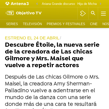
Ariana Grande discurso
Objetivo TV
SERIES
TELEVISIÓN
PREMIOS Y FESTIVALES
CINE
NOS
ESTRENO EL 24 DE ABRIL
Descubre Étoile, la nueva serie
de la creadora de Las chicas
Gilmore y Mrs. Maisel que
vuelve a repetir actores
Después de Las chicas Gilmore o Mrs.
Maisel, la creadora Amy Sherman-
Palladino vuelve a adentrarse en el
mundo de la danza con una serie
donde más de una cara te resultará