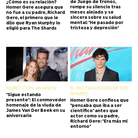
de Juego de tronos,
¿Cómo es su relación?
rompe su silencio tras
Homer Gere asegura que
meses alejado y se
no fue a su padre, Richard
sincera sobre su salud
Gere, el primero que le
mental: "He pasado por
dijo que Ryan Murphy lo
tristeza y depresión"
eligió para The Shards
MURIÓ CON 48 AÑOS
EL PROTAGONISTA DE THE
SHARDS
"Sigue estando
presente": El conmovedor
Homer Gere confiesa que
homenaje de la viuda de
"pensaba que iba a ser
James Van Der Beek en su
científico" antes que
aniversario
actor como su padre,
Richard Gere: "Era más mi
entorno"