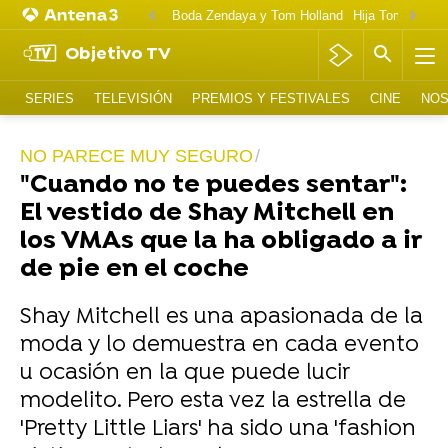
Boda Zendaya y Tom Holland
Hija Tom Cruise 
Objetivo TV
SERIES
TELEVISIÓN
PREMIOS Y FESTIVALES
CINE
NOS
NO PARECE MUY SEGURO
"Cuando no te puedes sentar":
El vestido de Shay Mitchell en
los VMAs que la ha obligado a ir
de pie en el coche
Shay Mitchell es una apasionada de la
moda y lo demuestra en cada evento
u ocasión en la que puede lucir
modelito. Pero esta vez la estrella de
'Pretty Little Liars' ha sido una 'fashion