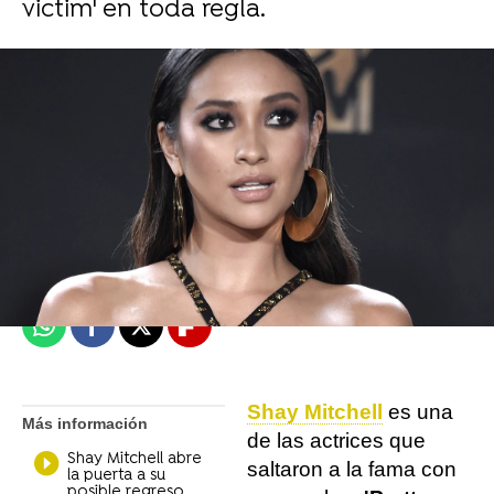
victim' en toda regla.
Objetivo TV
Madrid
Publicado:
13 de septiembre de 2021, 18:43
Whatsapp
Facebook
X
Flipboard
Shay Mitchell
es una
Más información
de las actrices que
Shay Mitchell abre
saltaron a la fama con
la puerta a su
posible regreso