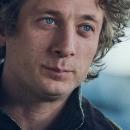
Whatsapp
Facebook
X
Flipboa
erie de FX con gran acogida de la crítica y