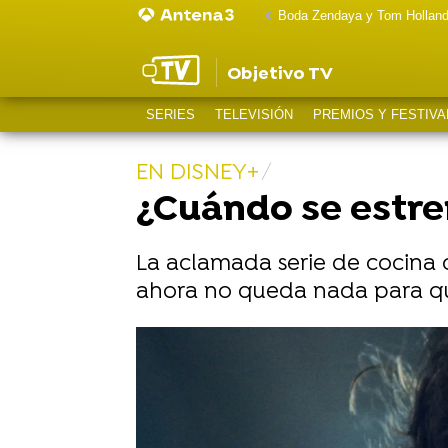
Boda Zendaya y Tom Hollan
Objetivo TV
SERIES
TELEVISIÓN
PREMIOS Y FESTIVA
EN DISNEY+
¿Cuándo se estre
La aclamada serie de cocina
ahora no queda nada para qu
Jeremy Allen White demuestra sus