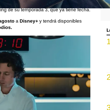
ho más que crecer y ahora en España se
ming de su temporada 3, que ya tiene fecha.
agosto
a
Disney+
y tendrá disponibles
odios.
L