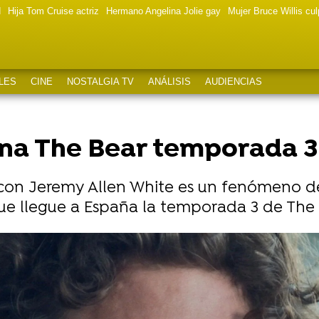
d
Hija Tom Cruise actriz
Hermano Angelina Jolie gay
Mujer Bruce Willis cu
LES
CINE
NOSTALGIA TV
ANÁLISIS
AUDIENCIAS
na The Bear temporada 3
 con Jeremy Allen White es un fenómeno d
e llegue a España la temporada 3 de The 
 habilidades con Rosalía jugando a los recreativos 