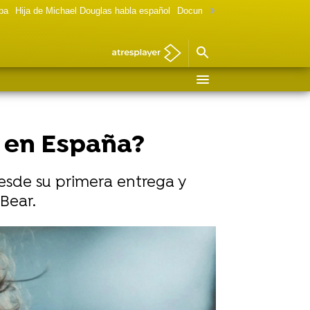
lpa
Hija de Michael Douglas habla español
Documental Las chicas Gilmore
 en España?
esde su primera entrega y
Bear.
Vídeo: FX | Foto: FX
con regalo incluido