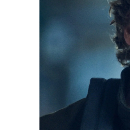
Isabel S. Samaniego
Publicado:
30 de julio de 2024, 15:57
The Bear
es la premiada s
ganadora del Emmy
.