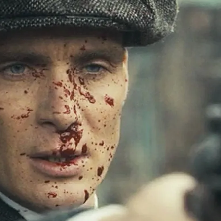
Whatsapp
Facebook
X
Flipboa
7
rada 6 de
'Peaky Blinders'
cerrará un ciclo
o en la pantalla pequeña, pero que
á en la grande con una película a modo de