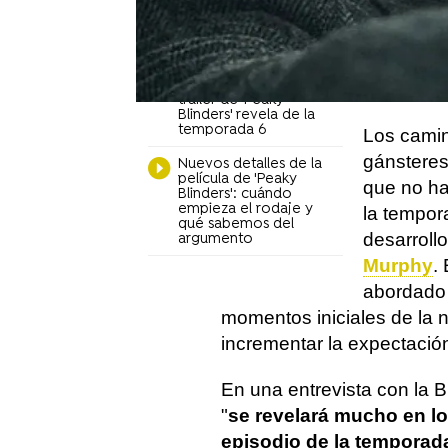
Blinders', sobre la
cierre defi
muerte de Helen
seguidore
McCrory: "Era el
corazón de la serie"
afronta
To
Todas las claves que el
anterior y
tráiler de 'Peaky
Blinders' revela de la
temporada 6
Los camin
gánsteres
Nuevos detalles de la
película de 'Peaky
que no h
Blinders': cuándo
empieza el rodaje y
la tempor
qué sabemos del
desarrollo
argumento
Murphy
.
abordado 
momentos iniciales de la
incrementar la expectació
En una entrevista con la 
"
se revelará mucho en lo
episodio de la temporad