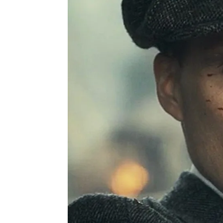
Miguel Toba
Madrid
Publicado:
24 de febrero de 2022, 11:1
La tempo
Más información
construid
Sophie Rundle, Ada
continuar
Thorne en 'Peaky