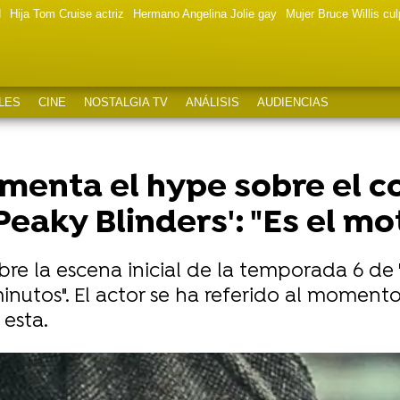
d
Hija Tom Cruise actriz
Hermano Angelina Jolie gay
Mujer Bruce Willis cu
LES
CINE
NOSTALGIA TV
ANÁLISIS
AUDIENCIAS
imenta el hype sobre el c
eaky Blinders': "Es el mot
re la escena inicial de la temporada 6 de 'P
nutos". El actor se ha referido al moment
esta.