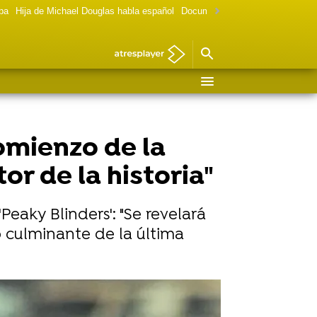
lpa
Hija de Michael Douglas habla español
Documental Las chicas Gilmore
omienzo de la
or de la historia"
eaky Blinders': "Se revelará
o culminante de la última