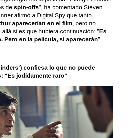
os de
spin-offs
", ha comentado Steven
nner afirmó a Digital Spy que tanto
ur aparecerían en el film
, pero no
llá si es que hubiera continuación: "
Es
. Pero en la película, sí aparecerán
".
linders') confiesa lo que no puede
s: "Es jodidamente raro"
llian Murphy