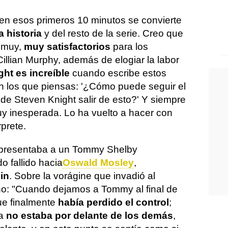
en esos primeros 10 minutos se convierte
a historia
y del resto de la serie. Creo que
s muy,
muy satisfactorios
para los
illian Murphy, además de elogiar la labor
ht es increíble
cuando escribe estos
los que piensas: '¿Cómo puede seguir el
e Steven Knight salir de esto?' Y siempre
y inesperada. Lo ha vuelto a hacer con
rprete.
5 presentaba a un Tommy Shelby
o fallido hacia
Oswald Mosley
,
in
. Sobre la vorágine que invadió al
ho: "Cuando dejamos a Tommy al final de
ue finalmente
había perdido el control
;
da
no estaba por delante de los demás
,