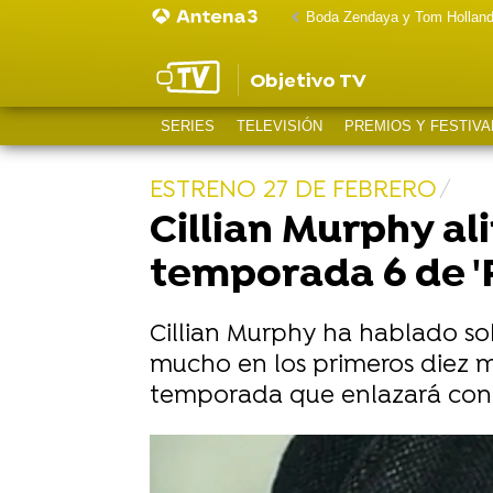
Boda Zendaya y Tom Hollan
Objetivo TV
SERIES
TELEVISIÓN
PREMIOS Y FESTIVA
ESTRENO 27 DE FEBRERO
Cillian Murphy al
temporada 6 de 'P
Cillian Murphy ha hablado sob
mucho en los primeros diez mi
temporada que enlazará con 