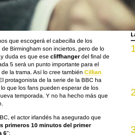
nitivo.
El próximo 27 de febrero
los
s de la serie serán testigos de cómo
mmy Shelby
su fracaso en la temporada
 qué estrategia traza para remediarlo.
L
os que escogerá el cabecilla de los
 de Birmingham son inciertos, pero de lo
ay duda es que ese
cliffhanger
del final de
ada 5 será un punto importante para el
 de la trama. Así lo cree también
Cillian
 El protagonista de la serie de la BBC ha
lo que los fans pueden esperar de los
 nueva temporada. Y no ha hecho más que
n.
BBC, el actor irlandés ha asegurado que
s primeros 10 minutos del primer
a 6
":