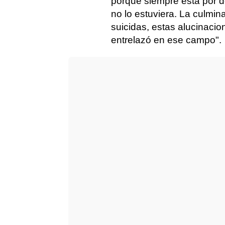
porque siempre está por d
no lo estuviera. La culmi
suicidas, estas alucinaci
entrelazó en ese campo".