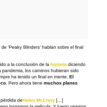
 de 'Peaky Blinders' hablan sobre el final
ido a la conclusión de la
historia
diciendo
 la pandemia, los caminos hubieran sido
empre ha tenido un final en mente.
El
oco
. Pero ahora tiene
muchos planes
 pérdida de
Helen McCrory
[…]
luego hagamos la película. Y luego veamos