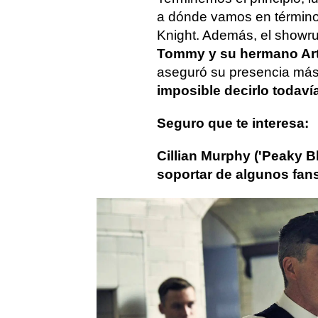
a dónde vamos en términ
Knight. Además, el showru
Tommy y su hermano Arth
aseguró su presencia más a
imposible decirlo todavía
Seguro que te interesa:
Cillian Murphy ('Peaky B
soportar de algunos fan
Actualidad
Peaky Blinders
Ci