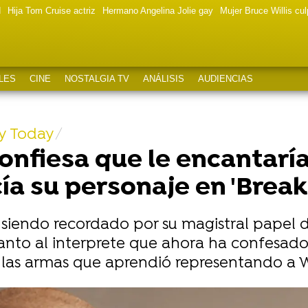
d
Hija Tom Cruise actriz
Hermano Angelina Jolie gay
Mujer Bruce Willis cu
LES
CINE
NOSTALGIA TV
ANÁLISIS
AUDIENCIAS
y Today
nfiesa que le encantaría
ía su personaje en 'Break
 siendo recordado por su magistral papel 
tanto al interprete que ahora ha confesad
o las armas que aprendió representando a Wa