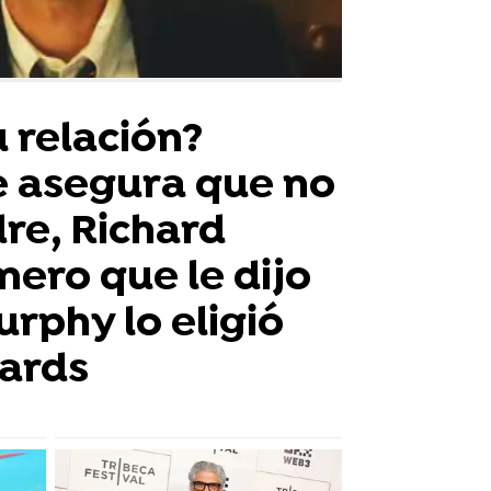
 relación?
 asegura que no
dre, Richard
mero que le dijo
rphy lo eligió
hards