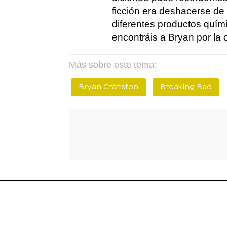
ficción era deshacerse de
diferentes productos quími
encontráis a Bryan por la c
Más sobre este tema:
Bryan Cranston
Breaking Bad