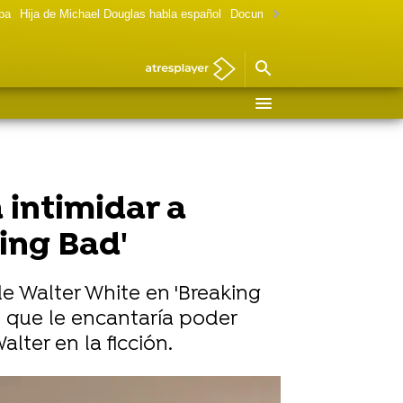
lpa
Hija de Michael Douglas habla español
Documental Las chicas Gilmore
 intimidar a
ing Bad'
de Walter White en 'Breaking
o que le encantaría poder
lter en la ficción.