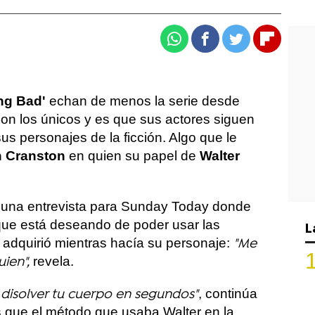
Whatsapp
Facebook
Twitter
Flipboa
ng Bad'
echan de menos la serie desde
son los únicos y es que sus actores siguen
s personajes de la ficción. Algo que le
 Cranston
en quien su papel de
Walter
o una entrevista para Sunday Today donde
que está deseando de poder usar las
L
 adquirió mientras hacía su personaje:
"Me
revela.
ien",
, continúa
 disolver tu cuerpo en segundos"
 que el método que usaba Walter en la