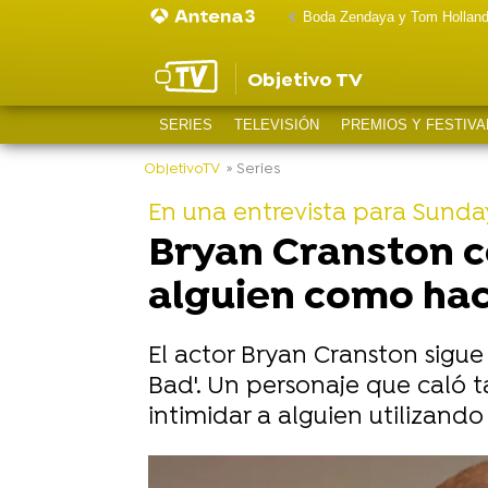
Boda Zendaya y Tom Hollan
Objetivo TV
SERIES
TELEVISIÓN
PREMIOS Y FESTIVA
ObjetivoTV
» Series
En una entrevista para Sunda
Bryan Cranston co
alguien como hac
El actor Bryan Cranston sigue
Bad'. Un personaje que caló 
intimidar a alguien utilizand
-