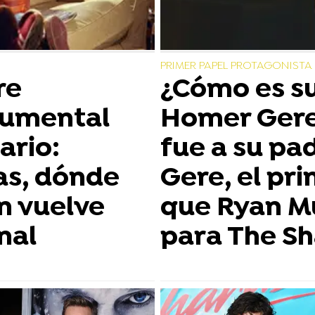
PRIMER PAPEL PROTAGONISTA
re
¿Cómo es su
cumental
Homer Gere
ario:
fue a su pa
as, dónde
Gere, el pri
én vuelve
que Ryan Mu
nal
para The S