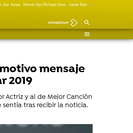
o Joe Jonas
Homer hijo Richard Gere
Javier Bardem política
Marilyn Monr
 emotivo mensaje
r 2019
or Actriz y al de Mejor Canción
ntía tras recibir la noticia.