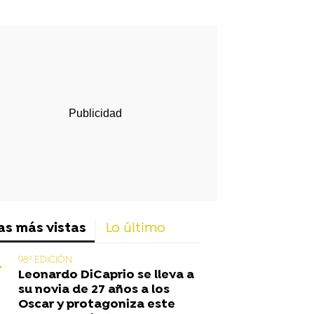
rd
as más vistas
Lo último
98º EDICIÓN
Leonardo DiCaprio se lleva a
su novia de 27 años a los
Oscar y protagoniza este