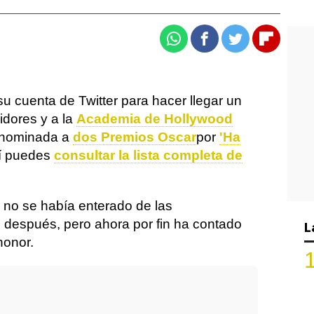
Whatsapp
Facebook
Twitter
Flipboa
u cuenta de Twitter para hacer llegar un
idores y a la
Academia de Hollywood
o nominada a
dos Premios Oscar
por
'Ha
uí puedes
consultar la lista completa de
 no se había enterado de las
después, pero ahora por fin ha contado
L
honor.