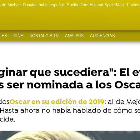
a de Michael Douglas habla español
Sueldo Tom Holland SpiderMan
Fracas
LES
CINE
NOSTALGIA TV
ANÁLISIS
AUDIENCIAS
inar que sucediera": El
s ser nominada a los Osca
dos
Oscar en su edición de 2019
: al de Mej
 Hasta ahora no había hablado de cómo se se
cida.