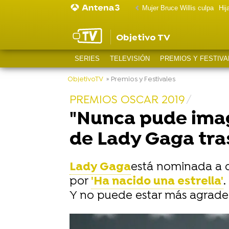
Mujer Bruce Willis culpa
Hij
Objetivo TV
SERIES
TELEVISIÓN
PREMIOS Y FESTIVA
ObjetivoTV
» Premios y Festivales
PREMIOS OSCAR 2019
"Nunca pude imag
de Lady Gaga tra
Lady Gaga
está nominada a 
por
'Ha nacido una estrella'
.
Y no puede estar más agrade
-