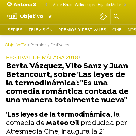
Mujer Bruce Willis culpa
Objetivo TV
SERIES
TELEVISIÓN
PREMIOS Y FESTIVALES
CINE
NOS
-
ObjetivoTV
» Premios y Festivales
FESTIVAL DE MÁLAGA 2018
Berta Vázquez, Vito Sanz y Juan
Betancourt, sobre 'Las leyes de
la termodinámica': "Es una
comedia romántica contada de
una manera totalmente nueva"
'Las leyes de la termodinámica
', la
comedia de
Mateo Gil
producida por
Atresmedia Cine, inaugura la 21